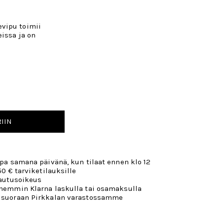
vipu toimii
eissa ja on
IIN
opa samana päivänä, kun tilaat ennen klo 12
50 € tarviketilauksille
lautusoikeus
öhemmin Klarna laskulla tai osamaksulla
 suoraan Pirkkalan varastossamme