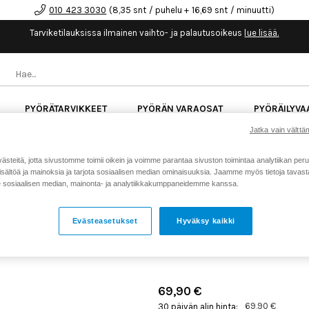
010 423 3030
(8,35 snt / puhelu + 16,69 snt / minuutti)
Tarviketilauksissa ilmainen vaihto- ja palautusoikeus
lue lisää.
PYÖRÄTARVIKKEET
PYÖRÄN VARAOSAT
PYÖRÄILYVA
Jatka vain välttäm
kk korotonta maksuaikaa kaikkiin Cube-pyöriin.
Lue li
teitä, jotta sivustomme toimii oikein ja voimme parantaa sivuston toimintaa analytiikan peru
sältöä ja mainoksia ja tarjota sosiaalisen median ominaisuuksia. Jaamme myös tietoja tavasta,
sosiaalisen median, mainonta- ja analytiikkakumppaneidemme kanssa.
Koti
Kaikki tuotteet
Pyörän v
>
>
SHIMANO VAIHDEVIPU XT
Evästeasetukset
Hyväksy kaikki
11V OIKEA
Tuotenumero: 18298
69,90 €
69,90 €
30 päivän alin hinta: