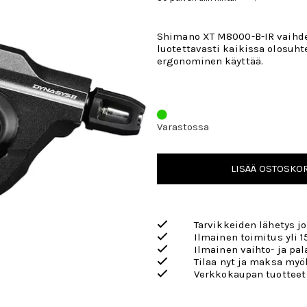
Shimano XT M8000-B-IR vaihde
luotettavasti kaikissa olosuht
ergonominen käyttää.
Varastossa
LISÄÄ OSTOSKOR
Tarvikkeiden lähetys j
Ilmainen toimitus yli 1
Ilmainen vaihto- ja pa
Tilaa nyt ja maksa my
Verkkokaupan tuotteet