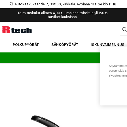
Autokeskuksentie 7, 33960, Pirkkala
. Avoinna ma-pe klo 11-18.
Toimituskulut alkaen 4,90 €. Ilmainen toimitus yli 150 €
tarviketilauksissa.
POLKUPYÖRÄT
SÄHKÖPYÖRÄT
ISKUNVAIMENNUS
24 
Käytämme eväs
personoida si
sivustoamme 