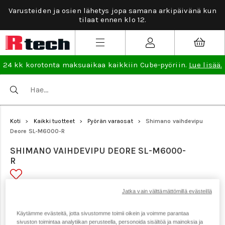
Varusteiden ja osien lähetys jopa samana arkipäivänä kun
tilaat ennen klo 12.
24 kk korotonta maksuaikaa kaikkiin Cube-pyöriin.
Lue lisää.
Koti
Kaikki tuotteet
Pyörän varaosat
Shimano vaihdevipu
>
>
>
Deore SL-M6000-R
SHIMANO VAIHDEVIPU DEORE SL-M6000-
R
Jatka vain välttämättömillä evästeillä
Tuotenumero: 17582
Käytämme evästeitä, jotta sivustomme toimii oikein ja voimme parantaa
sivuston toimintaa analytiikan perusteella, personoida sisältöä ja mainoksia ja