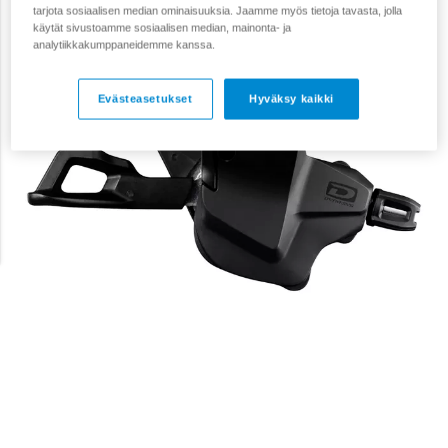
tarjota sosiaalisen median ominaisuuksia. Jaamme myös tietoja tavasta, jolla
käytät sivustoamme sosiaalisen median, mainonta- ja
analytiikkakumppaneidemme kanssa.
Evästeasetukset
Hyväksy kaikki