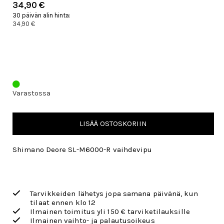
34,90 €
30 päivän alin hinta:
34,90 €
Varastossa
LISÄÄ OSTOSKORIIN
Shimano Deore SL-M6000-R vaihdevipu
Tarvikkeiden lähetys jopa samana päivänä, kun
tilaat ennen klo 12
Ilmainen toimitus yli 150 € tarviketilauksille
Ilmainen vaihto- ja palautusoikeus