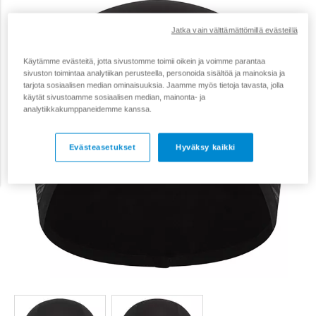
Jatka vain välttämättömillä evästeillä
Käytämme evästeitä, jotta sivustomme toimii oikein ja voimme parantaa
sivuston toimintaa analytiikan perusteella, personoida sisältöä ja mainoksia ja
tarjota sosiaalisen median ominaisuuksia. Jaamme myös tietoja tavasta, jolla
käytät sivustoamme sosiaalisen median, mainonta- ja
analytiikkakumppaneidemme kanssa.
Evästeasetukset
Hyväksy kaikki