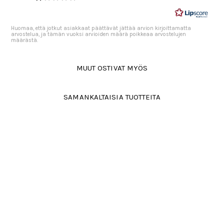
tähdestä
Huomaa, että jotkut asiakkaat päättävät jättää arvion kirjoittamatta
arvostelua, ja tämän vuoksi arvioiden määrä poikkeaa arvostelujen
määrästä.
MUUT OSTIVAT MYÖS
SAMANKALTAISIA TUOTTEITA