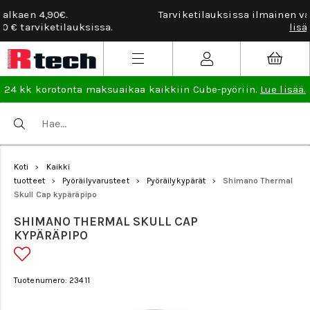
Tarviketilauksissa ilmainen vaihto- ja palautusoikeus.
Lu
lisää
.
24 kk korotonta maksuaikaa kaikkiin Cube-pyöriin.
Lue lisää.
Koti
Kaikki
>
tuotteet
Pyöräilyvarusteet
Pyöräilykypärät
Shimano Thermal
>
>
>
Skull Cap kypäräpipo
SHIMANO THERMAL SKULL CAP
KYPÄRÄPIPO
Tuotenumero: 23411