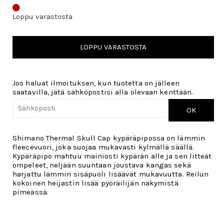
Loppu varastosta
LOPPU VARASTOSTA
Jos haluat ilmoituksen, kun tuotetta on jälleen
saatavilla, jätä sähköpostisi alla olevaan kenttään.
OK
Shimano Thermal Skull Cap kypäräpipossa on lämmin
fleecevuori, joka suojaa mukavasti kylmällä säällä.
Kypäräpipo mahtuu mainiosti kypärän alle ja sen litteät
ompeleet, neljään suuntaan joustava kangas sekä
harjattu lämmin sisäpuoli lisäävät mukavuutta. Reilun
kokoinen heijastin lisää pyöräilijän näkymistä
pimeässä.