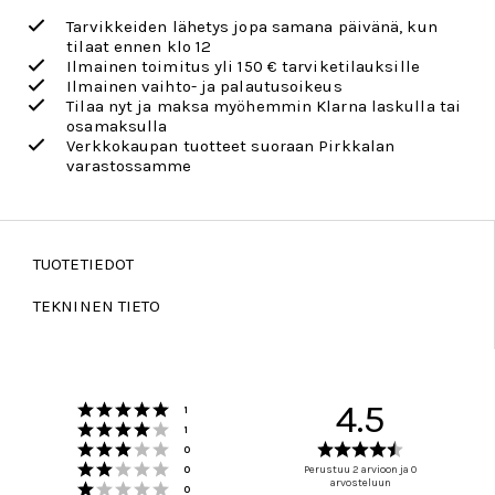
Tarvikkeiden lähetys jopa samana päivänä, kun
tilaat ennen klo 12
Ilmainen toimitus yli 150 € tarviketilauksille
Ilmainen vaihto- ja palautusoikeus
Tilaa nyt ja maksa myöhemmin Klarna laskulla tai
osamaksulla
Verkkokaupan tuotteet suoraan Pirkkalan
varastossamme
TUOTETIEDOT
TEKNINEN TIETO
Arvio 5 5:sta tähdestä
4.5
Äänet
1
Arvio 4 5:sta tähdestä
Äänet
1
Arvio 3 5:sta tähdestä
Arvio
Äänet
0
Arvio 2 5:sta tähdestä
4.5
Äänet
0
Perustuu 2 arvioon ja 0
Arvio 1 5:sta tähdestä
arvosteluun
5:sta
Äänet
0