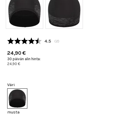
Keskimääräinen luokitus:
4.5
(
äänet:
2
)
24,90 €
30 päivän alin hinta:
24,90 €
Väri
musta