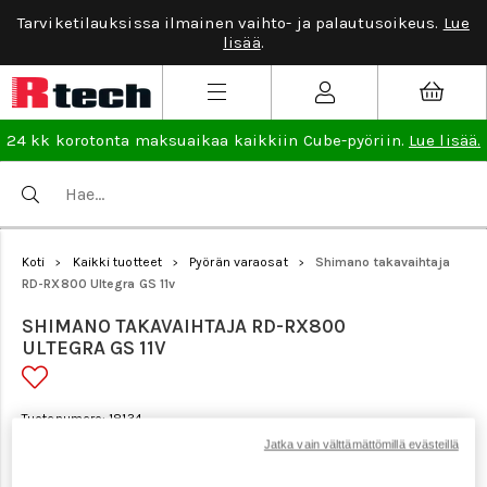
Tarviketilauksissa ilmainen vaihto- ja palautusoikeus.
Lue
lisää
.
24 kk korotonta maksuaikaa kaikkiin Cube-pyöriin.
Lue lisää.
Koti
Kaikki tuotteet
Pyörän varaosat
Shimano takavaihtaja
>
>
>
RD-RX800 Ultegra GS 11v
SHIMANO TAKAVAIHTAJA RD-RX800
ULTEGRA GS 11V
Tuotenumero: 18134
Jatka vain välttämättömillä evästeillä