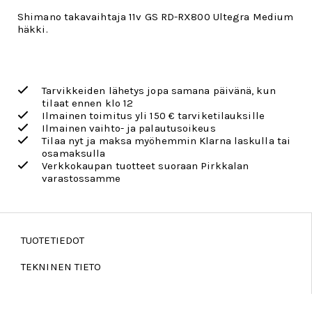
Shimano takavaihtaja 11v GS RD-RX800 Ultegra Medium
häkki.
Tarvikkeiden lähetys jopa samana päivänä, kun
tilaat ennen klo 12
Ilmainen toimitus yli 150 € tarviketilauksille
Ilmainen vaihto- ja palautusoikeus
Tilaa nyt ja maksa myöhemmin Klarna laskulla tai
osamaksulla
Verkkokaupan tuotteet suoraan Pirkkalan
varastossamme
TUOTETIEDOT
TEKNINEN TIETO