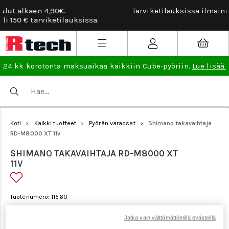
Tarviketilauksissa ilmainen vaihto- ja palautusoikeus.
Lue
lisää
.
24 kk korotonta maksuaikaa kaikkiin Cube-pyöriin.
Lue lisää.
Koti
Kaikki tuotteet
Pyörän varaosat
Shimano takavaihtaja
>
>
>
RD-M8000 XT 11v
SHIMANO TAKAVAIHTAJA RD-M8000 XT
11V
Tuotenumero: 11560
Jatka vain välttämättömillä evästeillä