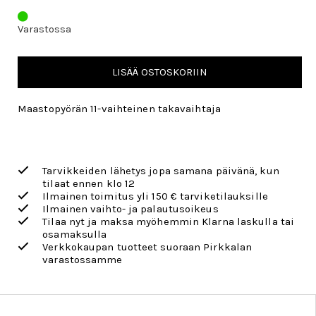
Varastossa
LISÄÄ OSTOSKORIIN
Maastopyörän 11-vaihteinen takavaihtaja
Tarvikkeiden lähetys jopa samana päivänä, kun
tilaat ennen klo 12
Ilmainen toimitus yli 150 € tarviketilauksille
Ilmainen vaihto- ja palautusoikeus
Tilaa nyt ja maksa myöhemmin Klarna laskulla tai
osamaksulla
Verkkokaupan tuotteet suoraan Pirkkalan
varastossamme