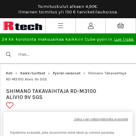
Toimituskulut alkaen 4,90€.
Ta
Ilmainen toimitus yli 150 € tarviketilauksissa.
24 kk korotonta maksuaikaa kaikkiin Cube-pyöriin.
Lue lisää.
Koti
Kaikki tuotteet
Pyörän varaosat
Shimano Takavaihtaja
>
>
>
RD-M3100 Alivio 9v SGS
SHIMANO TAKAVAIHTAJA RD-M3100
ALIVIO 9V SGS
Tuotenumero: 20301
Jatka vain välttämättömillä evästeillä
Käytämme evästeitä, jotta sivustomme toimii oikein ja voimme parantaa