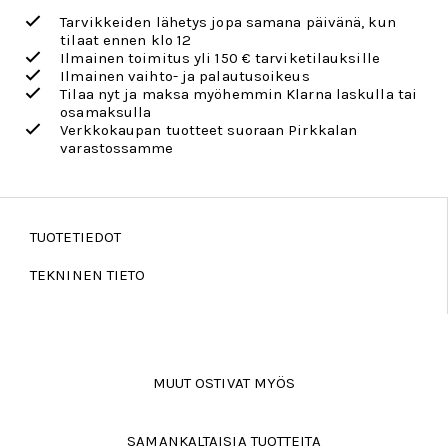
Tarvikkeiden lähetys jopa samana päivänä, kun
tilaat ennen klo 12
Ilmainen toimitus yli 150 € tarviketilauksille
Ilmainen vaihto- ja palautusoikeus
Tilaa nyt ja maksa myöhemmin Klarna laskulla tai
osamaksulla
Verkkokaupan tuotteet suoraan Pirkkalan
varastossamme
TUOTETIEDOT
TEKNINEN TIETO
MUUT OSTIVAT MYÖS
SAMANKALTAISIA TUOTTEITA