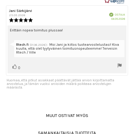
Arvostelun
Jani Särkijärvi
Arvostelun
Vahvistettu
kirjoittaja:
päivämäärä:
OSTAJA
25.05.2026
Ostok
04.05.2026
Arvostelun
päivä
luokitus:
5.0
Arvostelun
Erittäin nopea toimitus plussaa!
5:sta
teksti:
tähdestä
Vastaa:
Rtech.fi
:
Moi Jani ja kiitos tuotearvostelustasi! Kiva
(01.06.2026)
kuulla, että olet tyytyväinen toimitusnopeuteemme! Terveisin
Rtech / Ville
Äänestä
Ääni(et)
0
ylöspäin
Huomaa, että jotkut asiakkaat päättävät jättää arvion kirjoittamatta
arvostelua, ja tämän vuoksi arvioiden määrä poikkeaa arvostelujen
määrästä.
MUUT OSTIVAT MYÖS
SAMANKALTAISIA TUOTTEITA