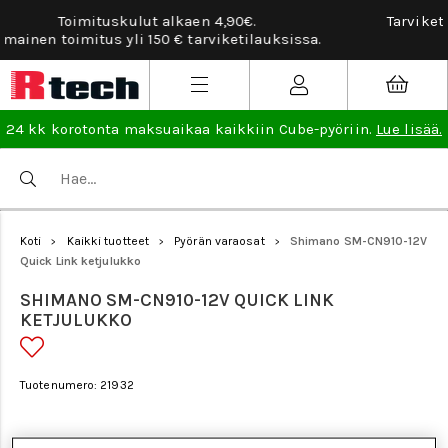
Tarviketilauksissa ilmainen vaihto- ja palautusoikeus.
lisää
.
24 kk korotonta maksuaikaa kaikkiin Cube-pyöriin.
Lue lisää.
Koti
Kaikki tuotteet
Pyörän varaosat
Shimano SM-CN910-12V
>
>
>
Quick Link ketjulukko
SHIMANO SM-CN910-12V QUICK LINK
KETJULUKKO
Tuotenumero: 21932