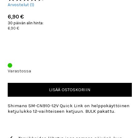
Arvostelut (
1
)
6,90 €
30 päivän alin hinta:
6,90 €
Varastossa
LISÄÄ OSTOSKORIIN
Shimano SM-CN910-12V Quick Link on helppokäyttöinen
ketjulukko 12-vaihteiseen ketjuun. BULK pakattu.