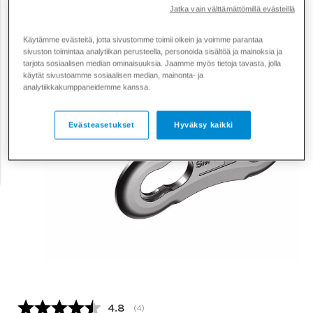
Jatka vain välttämättömillä evästeillä
Käytämme evästeitä, jotta sivustomme toimii oikein ja voimme parantaa
sivuston toimintaa analytiikan perusteella, personoida sisältöä ja mainoksia ja
tarjota sosiaalisen median ominaisuuksia. Jaamme myös tietoja tavasta, jolla
käytät sivustoamme sosiaalisen median, mainonta- ja
analytiikkakumppaneidemme kanssa.
Evästeasetukset
Hyväksy kaikki
Keskimääräinen luokitus:
4.8
(
äänet:
4
)