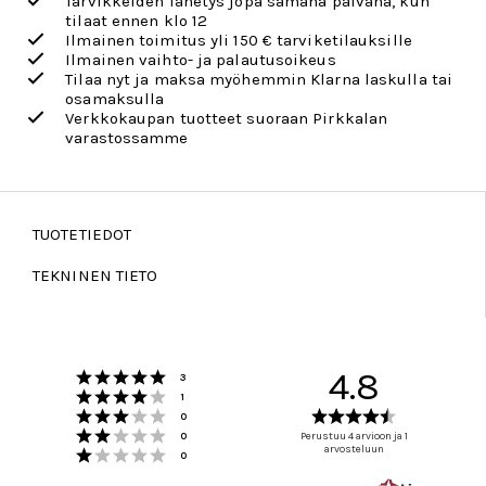
Tarvikkeiden lähetys jopa samana päivänä, kun
tilaat ennen klo 12
Ilmainen toimitus yli 150 € tarviketilauksille
Ilmainen vaihto- ja palautusoikeus
Tilaa nyt ja maksa myöhemmin Klarna laskulla tai
osamaksulla
Verkkokaupan tuotteet suoraan Pirkkalan
varastossamme
TUOTETIEDOT
TEKNINEN TIETO
Arvio 5 5:sta tähdestä
4.8
Äänet
3
Arvio 4 5:sta tähdestä
Äänet
1
Arvio 3 5:sta tähdestä
Arvio
Äänet
0
Arvio 2 5:sta tähdestä
4.8
Äänet
0
Perustuu 4 arvioon ja 1
Arvio 1 5:sta tähdestä
arvosteluun
5:sta
Äänet
0
tähdestä