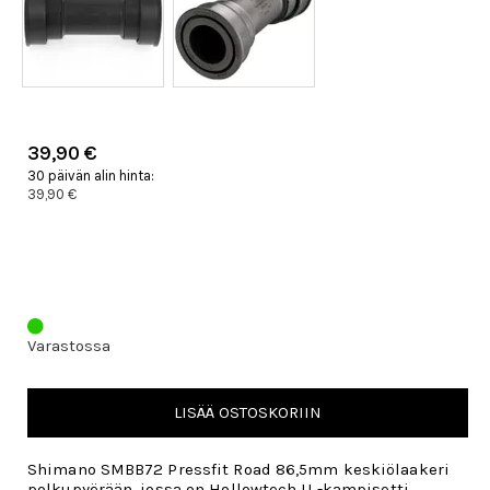
39,90 €
30 päivän alin hinta:
39,90 €
Varastossa
LISÄÄ OSTOSKORIIN
Shimano SMBB72 Pressfit Road 86,5mm keskiölaakeri
polkupyörään, jossa on Hollowtech II -kampisetti.