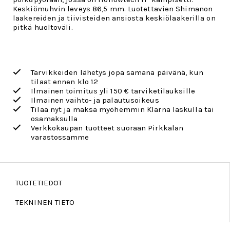
Keskiömuhvin leveys 86,5 mm. Luotettavien Shimanon
laakereiden ja tiivisteiden ansiosta keskiölaakerilla on
pitkä huoltoväli.
Tarvikkeiden lähetys jopa samana päivänä, kun
tilaat ennen klo 12
Ilmainen toimitus yli 150 € tarviketilauksille
Ilmainen vaihto- ja palautusoikeus
Tilaa nyt ja maksa myöhemmin Klarna laskulla tai
osamaksulla
Verkkokaupan tuotteet suoraan Pirkkalan
varastossamme
TUOTETIEDOT
TEKNINEN TIETO