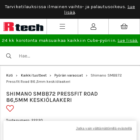
Tarviketilauksissa ilmainen vaihto- ja palautusoikeus.
Lue
lisää
.
24 kk korotonta maksuaikaa kaikkiin Cube-pyöriin.
Lue lisää.
Koti
Kaikki tuotteet
Pyörän varaosat
Shimano SMBB72
>
>
>
Pressfit Road 86,5mm keskiölaakeri
SHIMANO SMBB72 PRESSFIT ROAD
86,5MM KESKIÖLAAKERI
Tuotenumero: 22220
Jatka vain välttämättömillä evästeillä