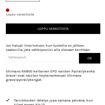
Loppu varastosta
LOPPU VARASTOSTA
Jos haluat ilmoituksen, kun tuotetta on jälleen
saatavilla, jätä sähköpostisi alla olevaan kenttään.
OK
Shimano RX800 keltainen SPD naisten Pyöräilykenkä
Gravel ovat naisten höyhenenkevyet Shimano
gravelpyöräilykengät.
Tarvikkeiden lähetys jopa samana päivänä, kun
tilaat ennen klo 12