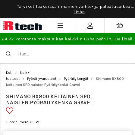
Tarviketilauksissa ilmainen vaihto- ja palautusoikeus.
Lue
lisää
.
24 kk korotonta maksuaikaa kaikkiin Cube-pyöriin.
Lue lisää.
Koti
Kaikki
>
tuotteet
Pyöräilyvarusteet
Pyöräilykengät
Shimano RX800
>
>
>
keltainen SPD naisten Pyöräilykenkä Gravel
SHIMANO RX800 KELTAINEN SPD
NAISTEN PYÖRÄILYKENKÄ GRAVEL
Tuotenumero: 21521