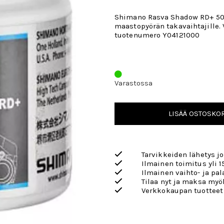
Shimano Rasva Shadow RD+ 50g
maastopyörän takavaihtajille.
tuotenumero Y04121000
Varastossa
LISÄÄ OSTOSKOR
Tarvikkeiden lähetys j
Ilmainen toimitus yli 1
Ilmainen vaihto- ja pa
Tilaa nyt ja maksa my
Verkkokaupan tuotteet