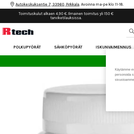
Autokeskuksentie 7, 33960, Pirkkala
. Avoinna ma-pe klo 11-18.
Toimituskulut alkaen 4,90 €. Ilmainen toimitus yli 150 €
tarviketilauksissa.
POLKUPYÖRÄT
SÄHKÖPYÖRÄT
ISKUNVAIMENNUS
24 
Käytämme eväs
personoida si
sivustoamme 