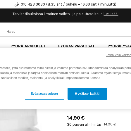
010 423 3030
(8,35 snt / puhelu + 16,69 snt / minuutti)
Tarviketilauksissa ilmainen vaihto- ja palautusoikeus
lue lisää.
PYÖRÄTARVIKKEET
PYÖRÄN VARAOSAT
PYÖRÄILYVA
Jatka vain välttäm
kk korotonta maksuaikaa kaikkiin Cube-pyöriin.
Lue li
teitä, jotta sivustomme toimii oikein ja voimme parantaa sivuston toimintaa analytiikan peru
sältöä ja mainoksia ja tarjota sosiaalisen median ominaisuuksia. Jaamme myös tietoja tavasta,
sosiaalisen median, mainonta- ja analytiikkakumppaneidemme kanssa.
Koti
Kaikki tuotteet
Pyörän v
>
>
SHIMANO RASVA SHADOW
Evästeasetukset
Hyväksy kaikki
Tuotenumero: 20074
14,90 €
14,90 €
30 päivän alin hinta: