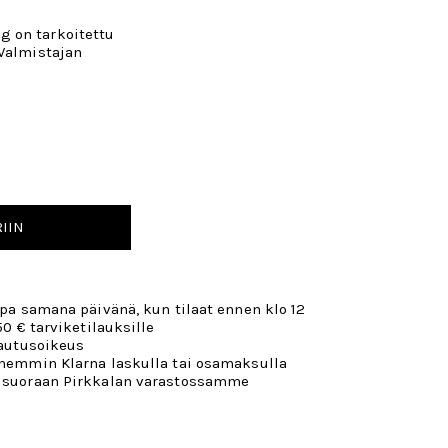
 on tarkoitettu
 Valmistajan
IIN
opa samana päivänä, kun tilaat ennen klo 12
50 € tarviketilauksille
lautusoikeus
öhemmin Klarna laskulla tai osamaksulla
 suoraan Pirkkalan varastossamme