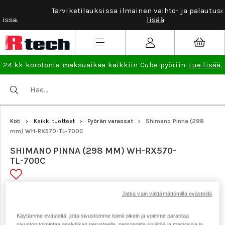
Tarviketilauksissa ilmainen vaihto- ja palautusoikeus.
Lue
lisää
.
24 kk korotonta maksuaikaa kaikkiin Cube-pyöriin.
Lue lisää.
Koti
Kaikki tuotteet
Pyörän varaosat
Shimano Pinna (298
>
>
>
mm) WH-RX570-TL-700C
SHIMANO PINNA (298 MM) WH-RX570-
TL-700C
Tuotenumero: 24293
Jatka vain välttämättömillä evästeillä
Käytämme evästeitä, jotta sivustomme toimii oikein ja voimme parantaa
sivuston toimintaa analytiikan perusteella, personoida sisältöä ja mainoksia ja