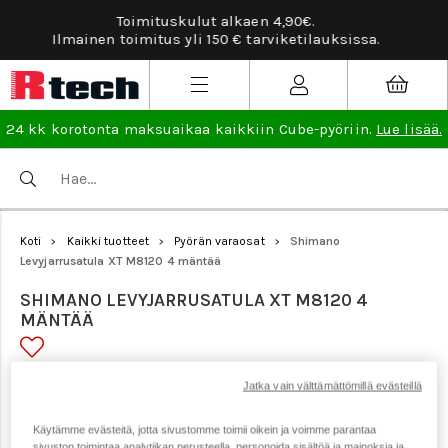
Tarviketilauksissa ilmainen vaihto- ja palautus
sissa.
lisää
.
24 kk korotonta maksuaikaa kaikkiin Cube-pyöriin.
Lue lisää.
Koti
Kaikki tuotteet
Pyörän varaosat
Shimano
>
>
>
Levyjarrusatula XT M8120 4 mäntää
SHIMANO LEVYJARRUSATULA XT M8120 4
MÄNTÄÄ
Tuotenumero: 20181
Jatka vain välttämättömillä evästeillä
Käytämme evästeitä, jotta sivustomme toimii oikein ja voimme parantaa
sivuston toimintaa analytiikan perusteella, personoida sisältöä ja mainoksia ja