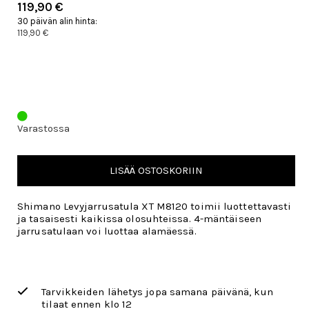
119,90 €
30 päivän alin hinta:
119,90 €
Varastossa
LISÄÄ OSTOSKORIIN
Shimano Levyjarrusatula XT M8120 toimii luottettavasti
ja tasaisesti kaikissa olosuhteissa. 4-mäntäiseen
jarrusatulaan voi luottaa alamäessä.
Tarvikkeiden lähetys jopa samana päivänä, kun
tilaat ennen klo 12