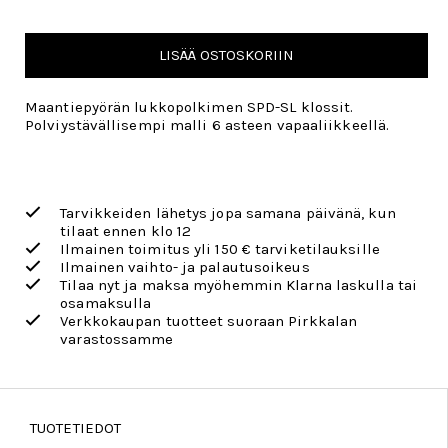
LISÄÄ OSTOSKORIIN
Maantiepyörän lukkopolkimen SPD-SL klossit.
Polviystävällisempi malli 6 asteen vapaaliikkeellä.
Tarvikkeiden lähetys jopa samana päivänä, kun
tilaat ennen klo 12
Ilmainen toimitus yli 150 € tarviketilauksille
Ilmainen vaihto- ja palautusoikeus
Tilaa nyt ja maksa myöhemmin Klarna laskulla tai
osamaksulla
Verkkokaupan tuotteet suoraan Pirkkalan
varastossamme
TUOTETIEDOT