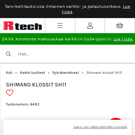
Tarviketilauksissa ilmainen vaihto- ja palautusoikeus.
Lue
lisää
.
24 kk korotonta maksuaikaa kaikkiin Cube-pyöriin.
Lue lisää.
Koti
Kaikki tuotteet
Pyörätarvikkeet
Shimano klossit SH11
>
>
>
SHIMANO KLOSSIT SH11
Tuotenumero: 6492
Tarjous
Jatka vain välttämättömillä evästeillä
14,90 €