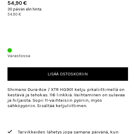
54,90 €
30 päivän alin hinta:
54,90 €
Varastossa
LISÄÄ OSTOSKORIIN
Shimano Dura-Ace / XTR HG901 ketju pikaliittimellä on
kestävä ja tehokas. 116 linkkiä. Vaihtaminen on sulavaa
ja hiljaista. Sopii 11-vaihteisiin pyöriin, myös
sähköpyöriin. Sisältää ketjuliittimen.
Tarvikkeiden lähetys jopa samana päivänä, kun