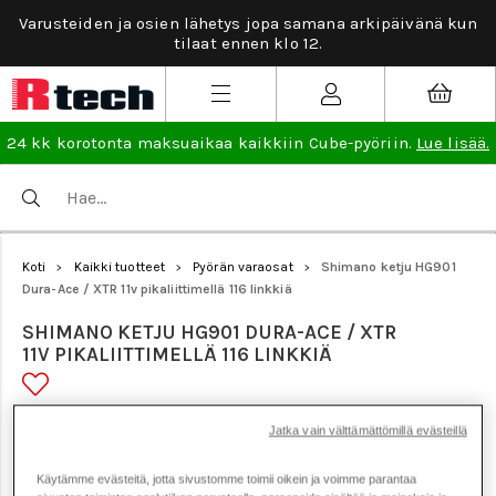
Varusteiden ja osien lähetys jopa samana arkipäivänä kun
tilaat ennen klo 12.
24 kk korotonta maksuaikaa kaikkiin Cube-pyöriin.
Lue lisää.
Koti
Kaikki tuotteet
Pyörän varaosat
Shimano ketju HG901
>
>
>
Dura-Ace / XTR 11v pikaliittimellä 116 linkkiä
SHIMANO KETJU HG901 DURA-ACE / XTR
11V PIKALIITTIMELLÄ 116 LINKKIÄ
Tuotenumero: 18630
Jatka vain välttämättömillä evästeillä
Käytämme evästeitä, jotta sivustomme toimii oikein ja voimme parantaa