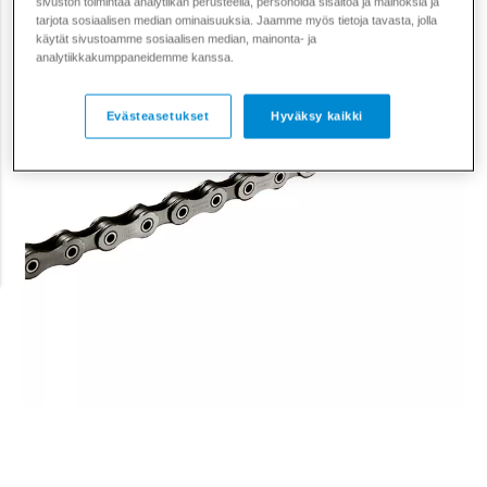
sivuston toimintaa analytiikan perusteella, personoida sisältöä ja mainoksia ja
tarjota sosiaalisen median ominaisuuksia. Jaamme myös tietoja tavasta, jolla
käytät sivustoamme sosiaalisen median, mainonta- ja
analytiikkakumppaneidemme kanssa.
Evästeasetukset
Hyväksy kaikki