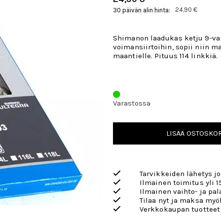
24,90 €
30 päivän alin hinta:
Shimanon laadukas ketju 9-vai
voimansiirtoihin, sopii niin m
maantielle. Pituus 114 linkkiä.
Varastossa
LISÄÄ OSTOSKOR
Tarvikkeiden lähetys j
Ilmainen toimitus yli 1
Ilmainen vaihto- ja pa
Tilaa nyt ja maksa my
Verkkokaupan tuotteet