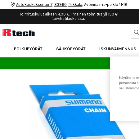
Autokeskuksentie 7, 33960, Pirkkala
. Avoinna ma-pe klo 11-18.
Toimituskulut alkaen 4,90 €. Ilmainen toimitus yli 150 €
tarviketilauksissa.
POLKUPYÖRÄT
SÄHKÖPYÖRÄT
ISKUNVAIMENNUS
24 
Käytämme eväs
personoida si
sivustoamme 