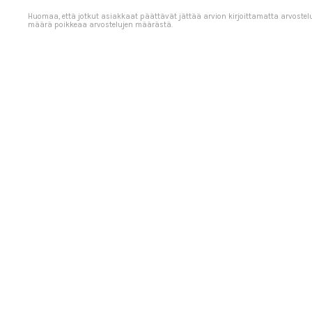
Huomaa, että jotkut asiakkaat päättävät jättää arvion kirjoittamatta arvostel
määrä poikkeaa arvostelujen määrästä.