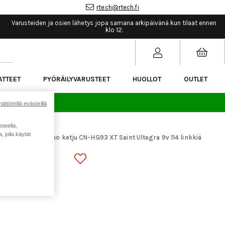
rtech@rtech.fi
Varusteiden ja osien lähetys jopa samana arkipäivänä kun tilaat ennen
klo 12.
ATTEET
PYÖRÄILYVARUSTEET
HUOLLOT
OUTLET
sää.
ättömillä evästeillä
steella,
 jolla käytät
araosat
Shimano ketju CN-HG93 XT Saint Ultegra 9v 114 linkkiä
>
 XT SAINT
inen luokitus: