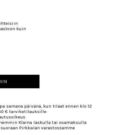
hteisiin
aastoon kuin
IIN
opa samana päivänä, kun tilaat ennen klo 12
50 € tarviketilauksille
lautusoikeus
öhemmin Klarna laskulla tai osamaksulla
 suoraan Pirkkalan varastossamme