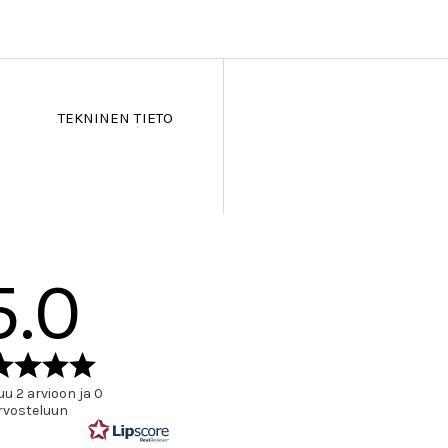
TEKNINEN TIETO
5.0
Arvio
5.0
u 2 arvioon ja 0
5:sta
rvosteluun
tähdestä