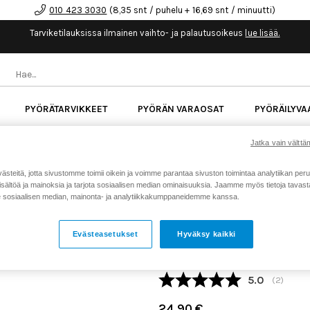
010 423 3030
(8,35 snt / puhelu + 16,69 snt / minuutti)
Tarviketilauksissa ilmainen vaihto- ja palautusoikeus
lue lisää.
PYÖRÄTARVIKKEET
PYÖRÄN VARAOSAT
PYÖRÄILYVA
kk korotonta maksuaikaa kaikkiin Cube-pyöriin.
Lue li
Jatka vain välttäm
teitä, jotta sivustomme toimii oikein ja voimme parantaa sivuston toimintaa analytiikan peru
sältöä ja mainoksia ja tarjota sosiaalisen median ominaisuuksia. Jaamme myös tietoja tavasta,
Koti
Kaikki tuotteet
Pyörän v
>
>
sosiaalisen median, mainonta- ja analytiikkakumppaneidemme kanssa.
SHIMANO KETJU CN-HG93
ULTEGRA 9V 114 LINKKIÄ
Evästeasetukset
Hyväksy kaikki
Tuotenumero: 13043
Keskimäärä
5.0
(
äänet:
2
)
24,90 €