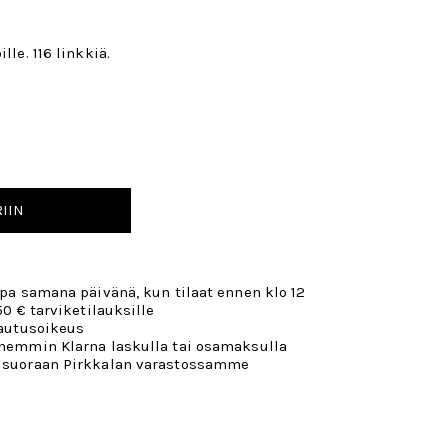
lle. 116 linkkiä.
IIN
opa samana päivänä, kun tilaat ennen klo 12
50 € tarviketilauksille
lautusoikeus
öhemmin Klarna laskulla tai osamaksulla
 suoraan Pirkkalan varastossamme