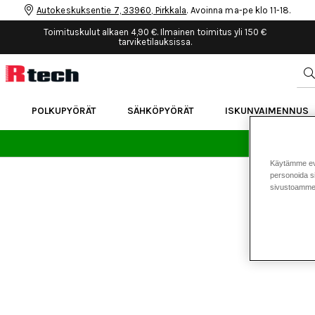
Autokeskuksentie 7, 33960, Pirkkala
. Avoinna ma-pe klo 11-18.
Toimituskulut alkaen 4,90 €. Ilmainen toimitus yli 150 €
tarviketilauksissa.
POLKUPYÖRÄT
SÄHKÖPYÖRÄT
ISKUNVAIMENNUS
24 
Käytämme eväs
personoida si
sivustoamme 