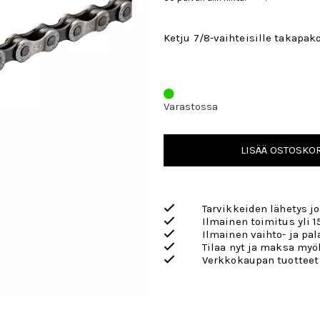
Ketju 7/8-vaihteisille takapakoi
Varastossa
LISÄÄ OSTOSKOR
Tarvikkeiden lähetys j
Ilmainen toimitus yli 1
Ilmainen vaihto- ja pa
Tilaa nyt ja maksa my
Verkkokaupan tuotteet