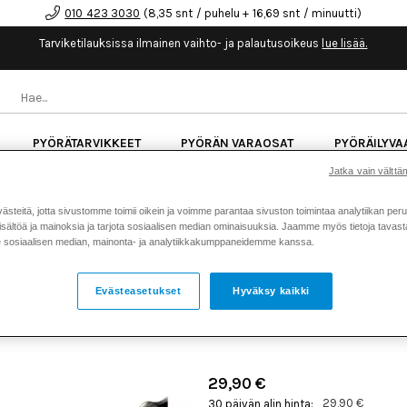
010 423 3030
(8,35 snt / puhelu + 16,69 snt / minuutti)
Tarviketilauksissa ilmainen vaihto- ja palautusoikeus
lue lisää.
PYÖRÄTARVIKKEET
PYÖRÄN VARAOSAT
PYÖRÄILYVA
Jatka vain välttäm
kk korotonta maksuaikaa kaikkiin Cube-pyöriin.
Lue li
teitä, jotta sivustomme toimii oikein ja voimme parantaa sivuston toimintaa analytiikan peru
sältöä ja mainoksia ja tarjota sosiaalisen median ominaisuuksia. Jaamme myös tietoja tavasta,
sosiaalisen median, mainonta- ja analytiikkakumppaneidemme kanssa.
Koti
Kaikki tuotteet
Pyörän v
>
>
SHIMANO KETJU CN-HG71 
Evästeasetukset
Hyväksy kaikki
LINKKIÄ
Tuotenumero: 11378
29,90 €
29,90 €
30 päivän alin hinta: