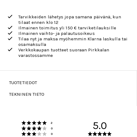
Tarvikkeiden lähetys jopa samana päivänä, kun
tilaat ennen klo 12
Ilmainen toimitus yli 150 € tarviketilauksille
Ilmainen vaihto- ja palautusoikeus
Tilaa nyt ja maksa myöhemmin Klarna laskulla tai
osamaksulla
Verkkokaupan tuotteet suoraan Pirkkalan
varastossamme
TUOTETIEDOT
TEKNINEN TIETO
Arvio 5 5:sta tähdestä
5.0
Äänet
2
Arvio 4 5:sta tähdestä
Äänet
0
Arvio 3 5:sta tähdestä
Arvio
Äänet
0