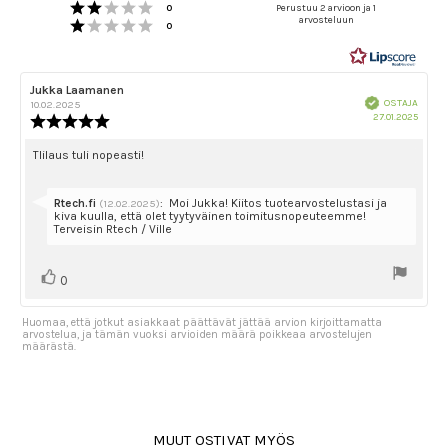
Arvio 2 5:sta tähdestä
5.0
Äänet
0
Perustuu 2 arvioon ja 1
Arvio 1 5:sta tähdestä
arvosteluun
5:sta
Äänet
0
tähdestä
Arvostelun
Jukka Laamanen
Arvostelun
Vahvistettu
kirjoittaja:
päivämäärä:
OSTAJA
10.02.2025
Ostok
27.01.2025
Arvostelun
päivä
luokitus:
5.0
Arvostelun
Tlilaus tuli nopeasti!
5:sta
teksti:
tähdestä
Vastaa:
Rtech.fi
:
Moi Jukka! Kiitos tuotearvostelustasi ja
(12.02.2025)
kiva kuulla, että olet tyytyväinen toimitusnopeuteemme!
Terveisin Rtech / Ville
Äänestä
Ääni(et)
0
ylöspäin
Huomaa, että jotkut asiakkaat päättävät jättää arvion kirjoittamatta
arvostelua, ja tämän vuoksi arvioiden määrä poikkeaa arvostelujen
määrästä.
MUUT OSTIVAT MYÖS