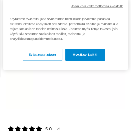
Jatka vain välttämättömillä evästeillä
Käytämme evästeitä, jotta sivustomme toimii oikein ja voimme parantaa
sivuston toimintaa analytiikan perusteella, personoida sisältöä ja mainoksia ja
tarjota sosiaalisen median ominaisuuksia. Jaamme myös tietoja tavasta, jolla
käytät sivustoamme sosiaalisen median, mainonta- ja
analytiikkakumppaneidemme kanssa.
Evästeasetukset
Hyväksy kaikki
Keskimääräinen luokitus:
5.0
(
äänet:
2
)