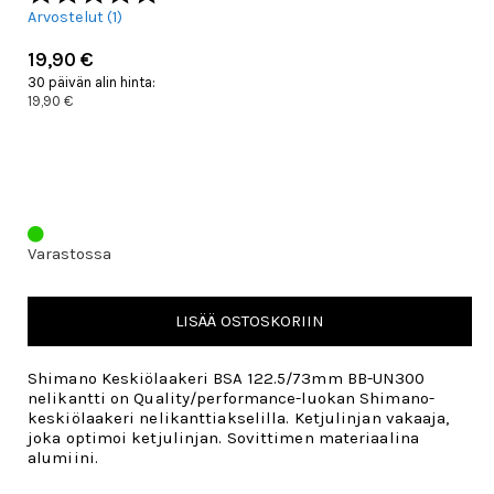
Arvostelut (
1
)
19,90 €
30 päivän alin hinta:
19,90 €
Varastossa
LISÄÄ OSTOSKORIIN
Shimano Keskiölaakeri BSA 122.5/73mm BB-UN300
nelikantti on Quality/performance-luokan Shimano-
keskiölaakeri nelikanttiakselilla. Ketjulinjan vakaaja,
joka optimoi ketjulinjan. Sovittimen materiaalina
alumiini.