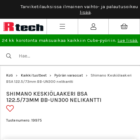
Tarviketilauksissa ilmainen vaihto- ja palautusoikeus.
Lue
lisää
.
24 kk korotonta maksuaikaa kaikkiin Cube-pyöriin.
Lue lisää.
Koti
Kaikki tuotteet
Pyörän varaosat
Shimano Keskiölaakeri
>
>
>
BSA 122.5/73mm BB-UN300 nelikantti
SHIMANO KESKIÖLAAKERI BSA
122.5/73MM BB-UN300 NELIKANTTI
Tuotenumero: 19975