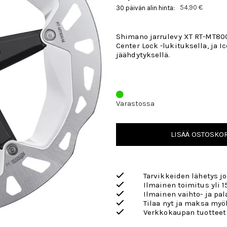
54,90 €
30 päivän alin hinta:
Shimano jarrulevy XT RT-MT800.
Center Lock -lukituksella, ja I
jäähdytyksellä.
Varastossa
LISÄÄ OSTOSKOR
Tarvikkeiden lähetys j
Ilmainen toimitus yli 1
Ilmainen vaihto- ja pa
Tilaa nyt ja maksa my
Verkkokaupan tuotteet