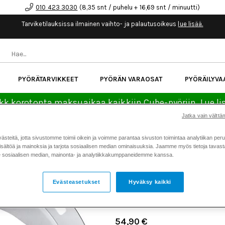
010 423 3030
(8,35 snt / puhelu + 16,69 snt / minuutti)
Tarviketilauksissa ilmainen vaihto- ja palautusoikeus
lue lisää.
PYÖRÄTARVIKKEET
PYÖRÄN VARAOSAT
PYÖRÄILYVA
kk korotonta maksuaikaa kaikkiin Cube-pyöriin.
Lue li
Jatka vain välttäm
Koti
Kaikki tuotteet
Pyörän v
teitä, jotta sivustomme toimii oikein ja voimme parantaa sivuston toimintaa analytiikan peru
>
>
sältöä ja mainoksia ja tarjota sosiaalisen median ominaisuuksia. Jaamme myös tietoja tavasta,
180mm
sosiaalisen median, mainonta- ja analytiikkakumppaneidemme kanssa.
SHIMANO JARRULEVY XT 
CENTERLOCK ICE-TECH F
Evästeasetukset
Hyväksy kaikki
Tuotenumero: 19101
54,90 €