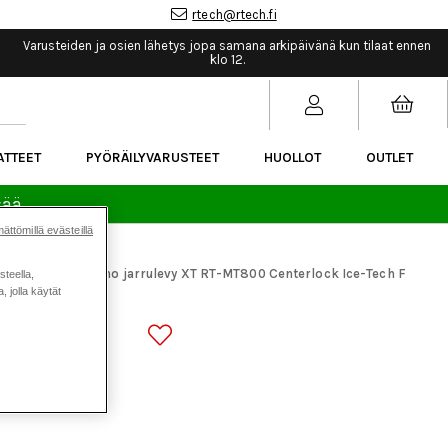
rtech@rtech.fi
Varusteiden ja osien lähetys jopa samana arkipäivänä kun tilaat ennen
klo 12.
ATTEET
PYÖRÄILYVARUSTEET
HUOLLOT
OUTLET
sää.
ättömillä evästeillä
araosat
Shimano jarrulevy XT RT-MT800 Centerlock Ice-Tech F
steella,
>
 jolla käytät
RT-MT800
 180MM