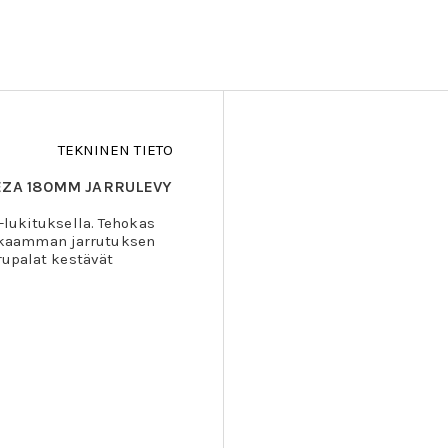
TEKNINEN TIETO
EZA 180MM JARRULEVY
-lukituksella. Tehokas
akaamman jarrutuksen
rupalat kestävät