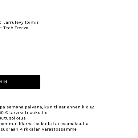
 Jarrulevy toimii
ce-Tech Freeza
IIN
opa samana päivänä, kun tilaat ennen klo 12
50 € tarviketilauksille
lautusoikeus
öhemmin Klarna laskulla tai osamaksulla
 suoraan Pirkkalan varastossamme