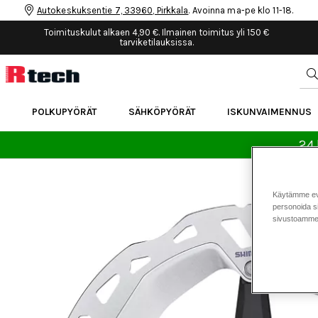
Autokeskuksentie 7, 33960, Pirkkala
. Avoinna ma-pe klo 11-18.
Toimituskulut alkaen 4,90 €. Ilmainen toimitus yli 150 €
tarviketilauksissa.
POLKUPYÖRÄT
SÄHKÖPYÖRÄT
ISKUNVAIMENNUS
24 
Käytämme eväs
personoida si
sivustoamme 