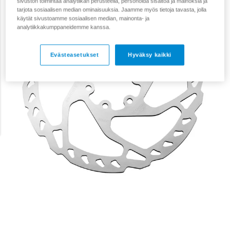
sivuston toimintaa analytiikan perusteella, personoida sisältöä ja mainoksia ja
tarjota sosiaalisen median ominaisuuksia. Jaamme myös tietoja tavasta, jolla
käytät sivustoamme sosiaalisen median, mainonta- ja
analytiikkakumppaneidemme kanssa.
Evästeasetukset
Hyväksy kaikki