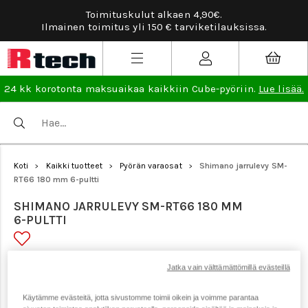
Toimituskulut alkaen 4,90€.
Ilmainen toimitus yli 150 € tarviketilauksissa.
24 kk korotonta maksuaikaa kaikkiin Cube-pyöriin.
Lue lisää.
Koti
Kaikki tuotteet
Pyörän varaosat
Shimano jarrulevy SM-
>
>
>
RT66 180 mm 6-pultti
SHIMANO JARRULEVY SM-RT66 180 MM
6-PULTTI
Tuotenumero: 9157
Jatka vain välttämättömillä evästeillä
Käytämme evästeitä, jotta sivustomme toimii oikein ja voimme parantaa