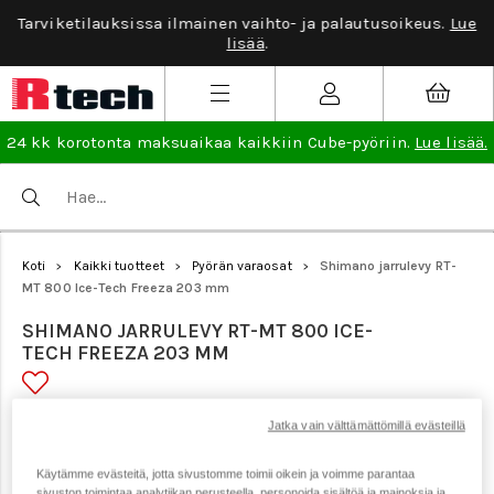
Tarviketilauksissa ilmainen vaihto- ja palautusoikeus.
Lue
lisää
.
24 kk korotonta maksuaikaa kaikkiin Cube-pyöriin.
Lue lisää.
Koti
Kaikki tuotteet
Pyörän varaosat
Shimano jarrulevy RT-
>
>
>
MT 800 Ice-Tech Freeza 203 mm
SHIMANO JARRULEVY RT-MT 800 ICE-
TECH FREEZA 203 MM
Tuotenumero: 18842
Jatka vain välttämättömillä evästeillä
Käytämme evästeitä, jotta sivustomme toimii oikein ja voimme parantaa
sivuston toimintaa analytiikan perusteella, personoida sisältöä ja mainoksia ja