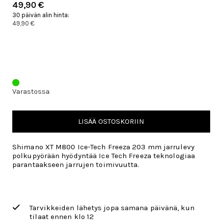
49,90 €
30 päivän alin hinta:
49,90 €
Varastossa
LISÄÄ OSTOSKORIIN
Shimano XT M800 Ice-Tech Freeza 203 mm jarrulevy
polkupyörään hyödyntää Ice Tech Freeza teknologiaa
parantaakseen jarrujen toimivuutta.
Tarvikkeiden lähetys jopa samana päivänä, kun
tilaat ennen klo 12