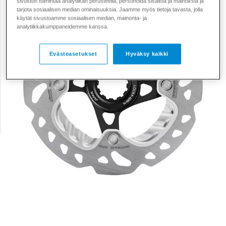
sivuston toimintaa analytiikan perusteella, personoida sisältöä ja mainoksia ja
tarjota sosiaalisen median ominaisuuksia. Jaamme myös tietoja tavasta, jolla
käytät sivustoamme sosiaalisen median, mainonta- ja
analytiikkakumppaneidemme kanssa.
Evästeasetukset
Hyväksy kaikki