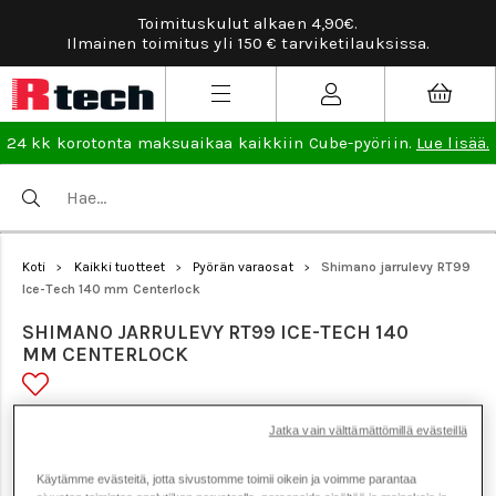
aen 4,90€.
Tarviketilauksissa ilmainen vaiht
 tarviketilauksissa.
lisää
.
24 kk korotonta maksuaikaa kaikkiin Cube-pyöriin.
Lue lisää.
Koti
Kaikki tuotteet
Pyörän varaosat
Shimano jarrulevy RT99
>
>
>
Ice-Tech 140 mm Centerlock
SHIMANO JARRULEVY RT99 ICE-TECH 140
MM CENTERLOCK
Tuotenumero: 12030
Jatka vain välttämättömillä evästeillä
Käytämme evästeitä, jotta sivustomme toimii oikein ja voimme parantaa