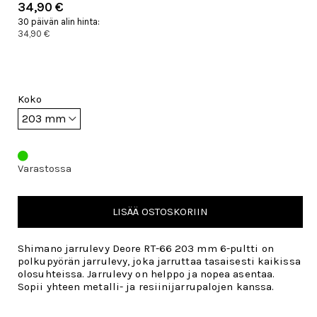
34,90 €
30 päivän alin hinta:
34,90 €
Koko
Varastossa
LISÄÄ OSTOSKORIIN
Shimano jarrulevy Deore RT-66 203 mm 6-pultti on
polkupyörän jarrulevy, joka jarruttaa tasaisesti kaikissa
olosuhteissa. Jarrulevy on helppo ja nopea asentaa.
Sopii yhteen metalli- ja resiinijarrupalojen kanssa.