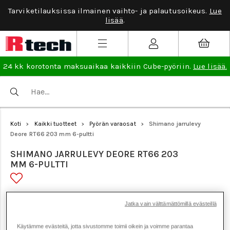
Tarviketilauksissa ilmainen vaihto- ja palautusoikeus.
Lue
lisää
.
24 kk korotonta maksuaikaa kaikkiin Cube-pyöriin.
Lue lisää.
Koti
Kaikki tuotteet
Pyörän varaosat
Shimano jarrulevy
>
>
>
Deore RT66 203 mm 6-pultti
SHIMANO JARRULEVY DEORE RT66 203
MM 6-PULTTI
Tuotenumero: 16005
Jatka vain välttämättömillä evästeillä
Käytämme evästeitä, jotta sivustomme toimii oikein ja voimme parantaa