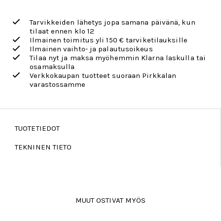
Tarvikkeiden lähetys jopa samana päivänä, kun
tilaat ennen klo 12
Ilmainen toimitus yli 150 € tarviketilauksille
Ilmainen vaihto- ja palautusoikeus
Tilaa nyt ja maksa myöhemmin Klarna laskulla tai
osamaksulla
Verkkokaupan tuotteet suoraan Pirkkalan
varastossamme
TUOTETIEDOT
TEKNINEN TIETO
MUUT OSTIVAT MYÖS