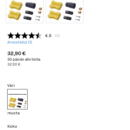
Keskimääräinen luokitus:
4.5
(
äänet:
2
)
Arvostelut (
1
)
32,90 €
30 päivän alin hinta:
32,90 €
Väri
musta
Koko