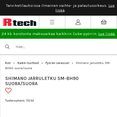
Tarviketilauksissa ilmainen vaihto- ja palautusoikeus.
Lue
lisää
.
24 kk korotonta maksuaikaa kaikkiin Cube-pyöriin.
Lue lisää.
Koti
Kaikki tuotteet
Pyörän varaosat
Shimano jarruletku SM-
>
>
>
BH90 suora/suora
SHIMANO JARRULETKU SM-BH90
SUORA/SUORA
Tuotenumero: 11552