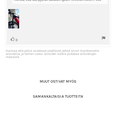
Äänestä
Ääni(et)
0
ylöspäin
Huomaa, että jotkut asiakkaat päättävät jättää arvion kirjoittamatta
arvostelua, ja tämän vuoksi arvioiden määrä poikkeaa arvostelujen
määrästä.
MUUT OSTIVAT MYÖS
SAMANKALTAISIA TUOTTEITA