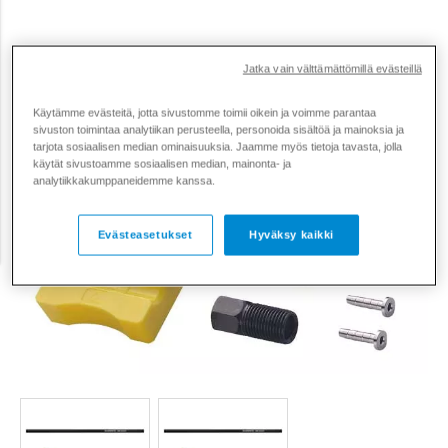
Jatka vain välttämättömillä evästeillä
Käytämme evästeitä, jotta sivustomme toimii oikein ja voimme parantaa
sivuston toimintaa analytiikan perusteella, personoida sisältöä ja mainoksia ja
tarjota sosiaalisen median ominaisuuksia. Jaamme myös tietoja tavasta, jolla
käytät sivustoamme sosiaalisen median, mainonta- ja
analytiikkakumppaneidemme kanssa.
Evästeasetukset
Hyväksy kaikki