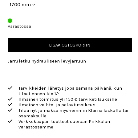
Varastossa
LISÄÄ OSTOSKORIIN
Jarruletku hydrauliseen levyjarruun
Tarvikkeiden lähetys jopa samana päivänä, kun
tilaat ennen klo 12
Ilmainen toimitus yli 150 € tarviketilauksille
Ilmainen vaihto- ja palautusoikeus
Tilaa nyt ja maksa myöhemmin Klarna laskulla tai
osamaksulla
Verkkokaupan tuotteet suoraan Pirkkalan
varastossamme