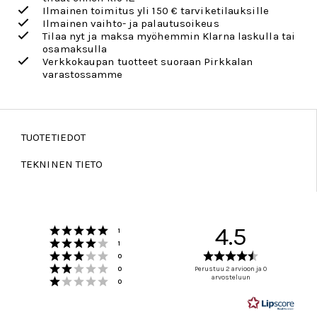
Ilmainen toimitus yli 150 € tarviketilauksille
Ilmainen vaihto- ja palautusoikeus
Tilaa nyt ja maksa myöhemmin Klarna laskulla tai
osamaksulla
Verkkokaupan tuotteet suoraan Pirkkalan
varastossamme
TUOTETIEDOT
TEKNINEN TIETO
Arvio 5 5:sta tähdestä
4.5
Äänet
1
Arvio 4 5:sta tähdestä
Äänet
1
Arvio 3 5:sta tähdestä
Arvio
Äänet
0
Arvio 2 5:sta tähdestä
4.5
Äänet
0
Perustuu 2 arvioon ja 0
Arvio 1 5:sta tähdestä
arvosteluun
5:sta
Äänet
0
tähdestä