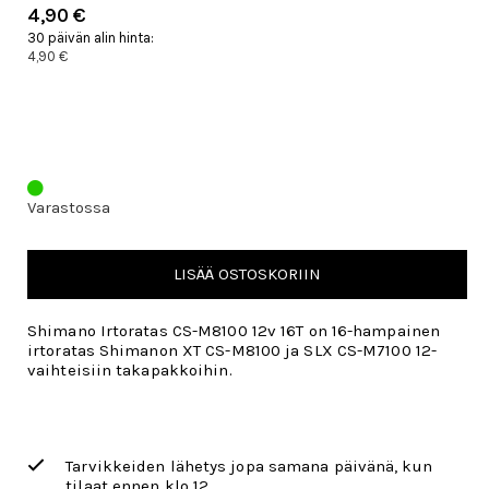
4,90 €
30 päivän alin hinta:
4,90 €
Varastossa
LISÄÄ OSTOSKORIIN
Shimano Irtoratas CS-M8100 12v 16T on 16-hampainen
irtoratas Shimanon XT CS-M8100 ja SLX CS-M7100 12-
vaihteisiin takapakkoihin.
Tarvikkeiden lähetys jopa samana päivänä, kun
tilaat ennen klo 12