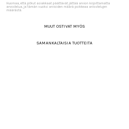
Huomaa, että jotkut asiakkaat päättävät jättää arvion kirjoittamatta
arvostelua, ja tämän vuoksi arvioiden määrä poikkeaa arvostelujen
määrästä.
MUUT OSTIVAT MYÖS
SAMANKALTAISIA TUOTTEITA