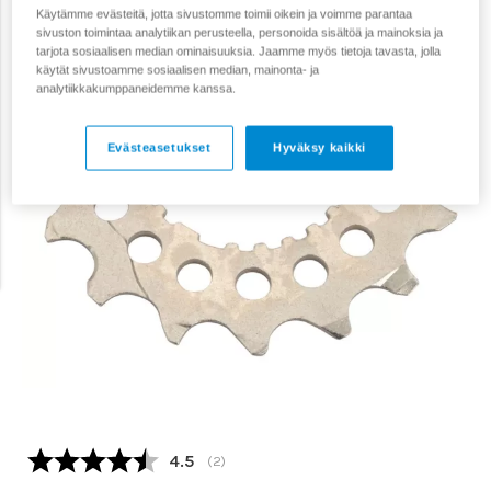
Käytämme evästeitä, jotta sivustomme toimii oikein ja voimme parantaa
sivuston toimintaa analytiikan perusteella, personoida sisältöä ja mainoksia ja
tarjota sosiaalisen median ominaisuuksia. Jaamme myös tietoja tavasta, jolla
käytät sivustoamme sosiaalisen median, mainonta- ja
analytiikkakumppaneidemme kanssa.
Evästeasetukset
Hyväksy kaikki
Keskimääräinen luokitus:
4.5
(
äänet:
2
)