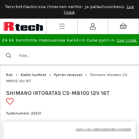
Tarviketilauksissa ilmainen vaihto- ja palautusoikeus.
Lue
lisää
.
24 kk korotonta maksuaikaa kaikkiin Cube-pyöriin.
Lue lisää.
Koti
Kaikki tuotteet
Pyörän varaosat
Shimano Irtoratas CS-
>
>
>
M8100 12v 16T
SHIMANO IRTORATAS CS-M8100 12V 16T
Tuotenumero: 22221
Jatka vain välttämättömillä evästeillä