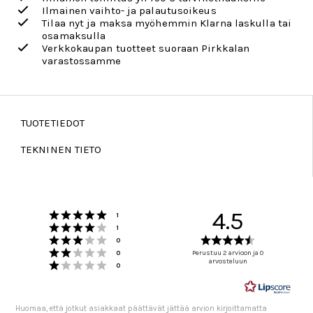
Ilmainen vaihto- ja palautusoikeus
Tilaa nyt ja maksa myöhemmin Klarna laskulla tai
osamaksulla
Verkkokaupan tuotteet suoraan Pirkkalan
varastossamme
TUOTETIEDOT
TEKNINEN TIETO
Arvio 5 5:sta tähdestä
4.5
Äänet
1
Arvio 4 5:sta tähdestä
Äänet
1
Arvio 3 5:sta tähdestä
Arvio
Äänet
0
Arvio 2 5:sta tähdestä
4.5
Äänet
0
Perustuu 2 arvioon ja 0
Arvio 1 5:sta tähdestä
arvosteluun
5:sta
Äänet
0
tähdestä
Huomaa, että jotkut asiakkaat päättävät jättää arvion kirjoittamatta