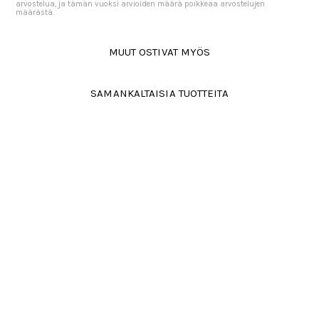
arvostelua, ja tämän vuoksi arvioiden määrä poikkeaa arvostelujen
määrästä.
MUUT OSTIVAT MYÖS
SAMANKALTAISIA TUOTTEITA