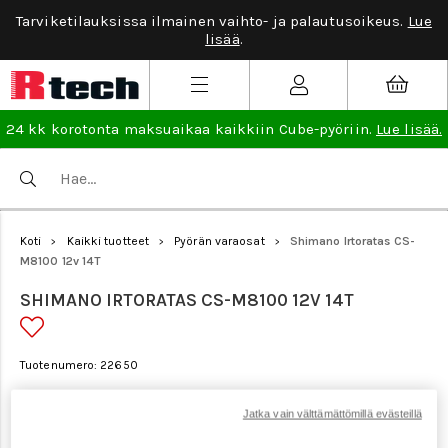
Tarviketilauksissa ilmainen vaihto- ja palautusoikeus.
Lue
lisää
.
24 kk korotonta maksuaikaa kaikkiin Cube-pyöriin.
Lue lisää.
Koti
Kaikki tuotteet
Pyörän varaosat
Shimano Irtoratas CS-
>
>
>
M8100 12v 14T
SHIMANO IRTORATAS CS-M8100 12V 14T
Tuotenumero: 22650
Jatka vain välttämättömillä evästeillä