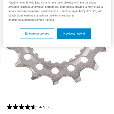
Käytämme evästeitä, jotta sivustomme toimii oikein ja voimme parantaa
sivuston toimintaa analytiikan perusteella, personoida sisältöä ja mainoksia ja
tarjota sosiaalisen median ominaisuuksia. Jaamme myös tietoja tavasta, jolla
käytät sivustoamme sosiaalisen median, mainonta- ja
analytiikkakumppaneidemme kanssa.
Evästeasetukset
Hyväksy kaikki
Keskimääräinen luokitus:
4.5
(
äänet:
2
)