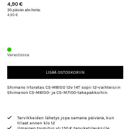
4,90 €
30 päivän alin hinta:
4,90 €
Varastossa
LISÄÄ OSTOSKORIIN
Shimano Irtoratas CS-M8100 12v 14T sopii 12-vaihteisiin
Shimanon CS-M8100- ja CS-M7100-takapakkoihin.
Tarvikkeiden lähetys jopa samana päivänä, kun
tilaat ennen klo 12
Ilmainen toimitus yli 150 € tarviketilauksille