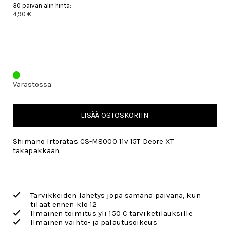
30 päivän alin hinta:
4,90 €
Varastossa
LISÄÄ OSTOSKORIIN
Shimano Irtoratas CS-M8000 11v 15T Deore XT
takapakkaan.
Tarvikkeiden lähetys jopa samana päivänä, kun
tilaat ennen klo 12
Ilmainen toimitus yli 150 € tarviketilauksille
Ilmainen vaihto- ja palautusoikeus