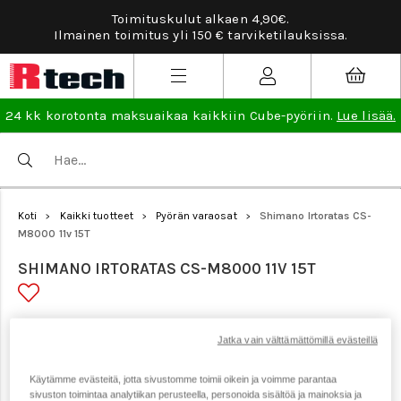
Toimituskulut alkaen 4,90€.
Tarviketilau
nen toimitus yli 150 € tarviketilauksissa.
24 kk korotonta maksuaikaa kaikkiin Cube-pyöriin.
Lue lisää.
Koti
Kaikki tuotteet
Pyörän varaosat
Shimano Irtoratas CS-
>
>
>
M8000 11v 15T
SHIMANO IRTORATAS CS-M8000 11V 15T
Tuotenumero: 19224
Jatka vain välttämättömillä evästeillä
Käytämme evästeitä, jotta sivustomme toimii oikein ja voimme parantaa
sivuston toimintaa analytiikan perusteella, personoida sisältöä ja mainoksia ja