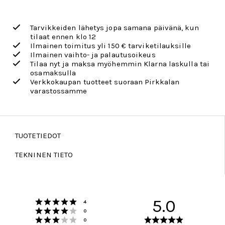
Tarvikkeiden lähetys jopa samana päivänä, kun
tilaat ennen klo 12
Ilmainen toimitus yli 150 € tarviketilauksille
Ilmainen vaihto- ja palautusoikeus
Tilaa nyt ja maksa myöhemmin Klarna laskulla tai
osamaksulla
Verkkokaupan tuotteet suoraan Pirkkalan
varastossamme
TUOTETIEDOT
TEKNINEN TIETO
Arvio 5 5:sta tähdestä
5.0
Äänet
4
Arvio 4 5:sta tähdestä
Äänet
0
Arvio 3 5:sta tähdestä
Arvio
Äänet
0