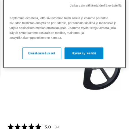
Jatka vain välttämättömillä evästeillä
Käytämme evästeitä, jotta sivustomme toimii oikein ja voimme parantaa
sivuston toimintaa analytiikan perusteella, personoida sisältöä ja mainoksia ja
tarjota sosiaalisen median ominaisuuksia. Jaamme myös tietoja tavasta, jolla
käytät sivustoamme sosiaalisen median, mainonta- ja
analytiikkakumppaneidemme kanssa.
Evästeasetukset
Hyväksy kaikki
Keskimääräinen luokitus:
5.0
(
äänet:
4
)