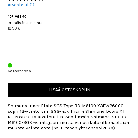
Arvostelut (
1
)
12,90 €
30 päivän alin hinta:
12,90 €
Varastossa
LISÄÄ OSTOSKORIIN
Shimano Inner Plate SGS-Type RD-M8100 Y3FW26000
sopii 12-vaihteisiin SGS-häkillisiin Shimano Deore XT
RD-M8100 -takavaihtajiin. Sopii myös Shimano XTR RD-
M9100-SGS -vaihtajaan, mutta voi poiketa ulkonäöltään
muusta vaihtajasta (ns. B-tason yhteensopivuus).