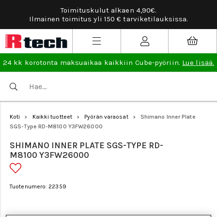
Toimituskulut alkaen 4,90€.
Tarviketilau
nen toimitus yli 150 € tarviketilauksissa.
24 kk korotonta maksuaikaa kaikkiin Cube-pyöriin.
Lue lisää.
Koti
Kaikki tuotteet
Pyörän varaosat
Shimano Inner Plate
>
>
>
SGS-Type RD-M8100 Y3FW26000
SHIMANO INNER PLATE SGS-TYPE RD-
M8100 Y3FW26000
Tuotenumero: 22359