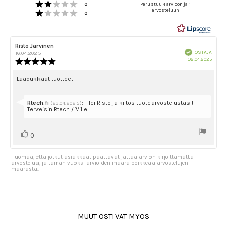
Arvio 2 5:sta tähdestä
5.0
Äänet
0
Perustuu 4 arvioon ja 1
Arvio 1 5:sta tähdestä
arvosteluun
5:sta
Äänet
0
tähdestä
Arvostelun
Risto Järvinen
Arvostelun
Vahvistettu
kirjoittaja:
päivämäärä:
OSTAJA
16.04.2025
Ostok
02.04.2025
Arvostelun
päivä
luokitus:
5.0
Arvostelun
Laadukkaat tuotteet
5:sta
teksti:
tähdestä
Vastaa:
Rtech.fi
:
Hei Risto ja kiitos tuotearvostelustasi!
(23.04.2025)
Terveisin Rtech / Ville
Äänestä
Ääni(et)
0
ylöspäin
Huomaa, että jotkut asiakkaat päättävät jättää arvion kirjoittamatta
arvostelua, ja tämän vuoksi arvioiden määrä poikkeaa arvostelujen
määrästä.
MUUT OSTIVAT MYÖS