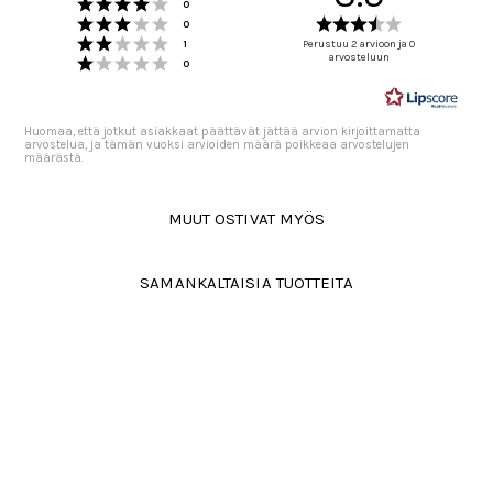
Arvio 4 5:sta tähdestä
Äänet
0
Arvio 3 5:sta tähdestä
Arvio
Äänet
0
Arvio 2 5:sta tähdestä
3.5
Äänet
1
Perustuu 2 arvioon ja 0
Arvio 1 5:sta tähdestä
arvosteluun
5:sta
Äänet
0
tähdestä
Huomaa, että jotkut asiakkaat päättävät jättää arvion kirjoittamatta
arvostelua, ja tämän vuoksi arvioiden määrä poikkeaa arvostelujen
määrästä.
MUUT OSTIVAT MYÖS
SAMANKALTAISIA TUOTTEITA