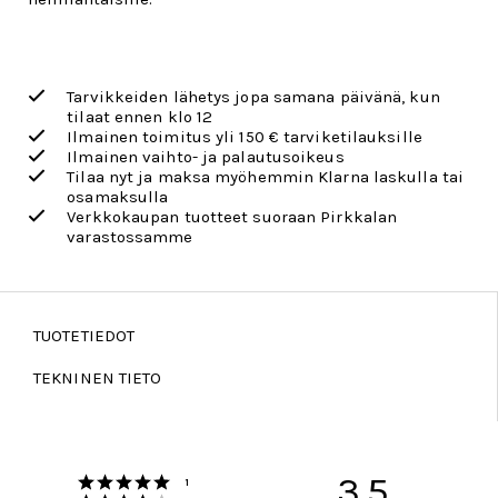
Tarvikkeiden lähetys jopa samana päivänä, kun
tilaat ennen klo 12
Ilmainen toimitus yli 150 € tarviketilauksille
Ilmainen vaihto- ja palautusoikeus
Tilaa nyt ja maksa myöhemmin Klarna laskulla tai
osamaksulla
Verkkokaupan tuotteet suoraan Pirkkalan
varastossamme
TUOTETIEDOT
TEKNINEN TIETO
Arvio 5 5:sta tähdestä
3.5
Äänet
1