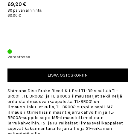
69,90 €
30 päivän alin hinta:
69,90 €
Varastossa
LISÄÄ OSTOSKORIIN
Shimano Disc Brake Bleed Kit Prof TL-BR sisältää
TL-
BR001-, TL-BR002- ja TL-BR003-ilmaussarjat sekä neljä
erilaista ilmausvälikappaletta. TL-BR001 on
ilmausruisku letkulla, TL-BR002-suppilo sopii M7-
ilmausliittimellisiin maantiejarrukahvoihin ja TL-
BR003-suppilo sopii M5-ilmausliittimellisiin
jarrukahvoihin. 15- ja 18-reikäiset ilmausvälikappaleet
sopivat kaksimäntäisille jarruille ja 21-reikäinen
nelimäntäisille.