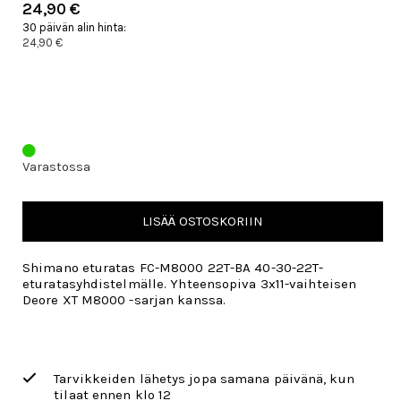
24,90 €
30 päivän alin hinta:
24,90 €
Varastossa
LISÄÄ OSTOSKORIIN
Shimano eturatas FC-M8000 22T-BA 40-30-22T-
eturatasyhdistelmälle. Yhteensopiva 3x11-vaihteisen
Deore XT M8000 -sarjan kanssa.
Tarvikkeiden lähetys jopa samana päivänä, kun
tilaat ennen klo 12