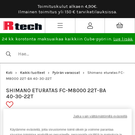
Toimituskulut alkaen 4,90€.
Ilmainen toimitus yli 150 € tarviketilauksissa.
24 kk korotonta maksuaikaa kaikkiin Cube-pyöriin.
Lue lisää.
Koti
Kaikki tuotteet
Pyörän varaosat
Shimano eturatas FC-
>
>
>
M8000 22T-BA 40-30-22T
SHIMANO ETURATAS FC-M8000 22T-BA
40-30-22T
Tuotenumero: 19995
Jatka vain välttämättömillä evästeillä
Käytämme evästeitä, jotta sivustomme toimii oikein ja voimme parantaa
sivuston toimintaa analytiikan perusteella, personoida sisältöä ja mainoksia ja