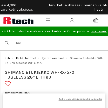
Tarviketilauksissa ilmainen vaihto- ja palautusoikeus.
Lue
lisää
.
24 kk korotonta maksuaikaa kaikkiin Cube-pyöriin.
Lue lisää.
Koti
Kaikki tuotteet
Pyörän varaosat
Shimano Etukiekko WH-
>
>
>
RX-570 tubeless 28'' e-thru
SHIMANO ETUKIEKKO WH-RX-570
TUBELESS 28'' E-THRU
Tuotenumero: 19220
Jatka vain välttämättömillä evästeillä