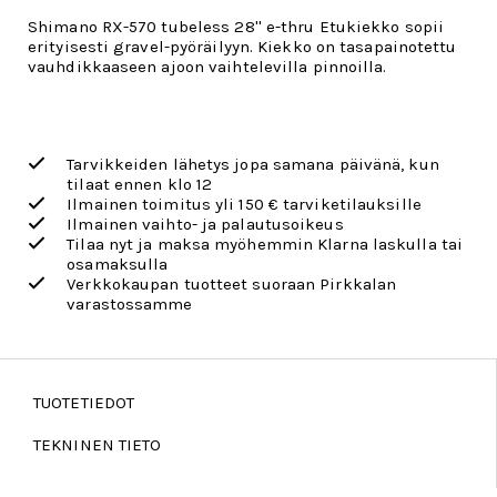
Shimano RX-570 tubeless 28'' e-thru Etukiekko sopii
erityisesti gravel-pyöräilyyn. Kiekko on tasapainotettu
vauhdikkaaseen ajoon vaihtelevilla pinnoilla.
Tarvikkeiden lähetys jopa samana päivänä, kun
tilaat ennen klo 12
Ilmainen toimitus yli 150 € tarviketilauksille
Ilmainen vaihto- ja palautusoikeus
Tilaa nyt ja maksa myöhemmin Klarna laskulla tai
osamaksulla
Verkkokaupan tuotteet suoraan Pirkkalan
varastossamme
TUOTETIEDOT
TEKNINEN TIETO