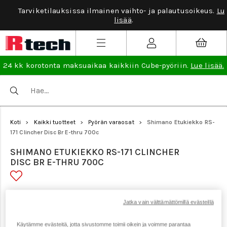
Tarviketilauksissa ilmainen vaihto- ja palautusoikeus.
Lue
lisää
.
24 kk korotonta maksuaikaa kaikkiin Cube-pyöriin.
Lue lisää.
Koti
Kaikki tuotteet
Pyörän varaosat
Shimano Etukiekko RS-
>
>
>
171 Clincher Disc Br E-thru 700c
SHIMANO ETUKIEKKO RS-171 CLINCHER
DISC BR E-THRU 700C
Tuotenumero: 20163
Jatka vain välttämättömillä evästeillä
Käytämme evästeitä, jotta sivustomme toimii oikein ja voimme parantaa