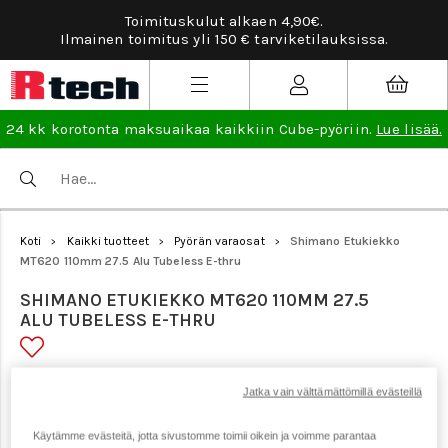
Toimituskulut alkaen 4,90€.
Tarviketilauksis
toimitus yli 150 € tarviketilauksissa.
24 kk korotonta maksuaikaa kaikkiin Cube-pyöriin.
Lue lisää.
Koti
Kaikki tuotteet
Pyörän varaosat
Shimano Etukiekko
>
>
>
MT620 110mm 27.5 Alu Tubeless E-thru
SHIMANO ETUKIEKKO MT620 110MM 27.5
ALU TUBELESS E-THRU
Tuotenumero: 22353
Jatka vain välttämättömillä evästeillä
Käytämme evästeitä, jotta sivustomme toimii oikein ja voimme parantaa