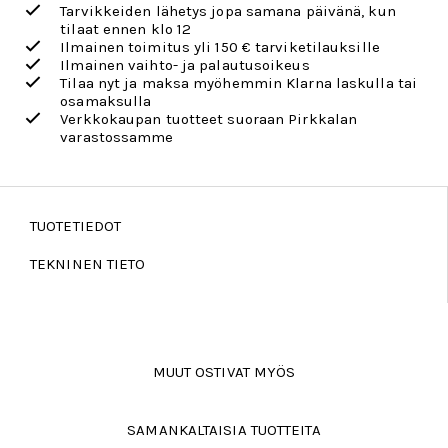
Tarvikkeiden lähetys jopa samana päivänä, kun
tilaat ennen klo 12
Ilmainen toimitus yli 150 € tarviketilauksille
Ilmainen vaihto- ja palautusoikeus
Tilaa nyt ja maksa myöhemmin Klarna laskulla tai
osamaksulla
Verkkokaupan tuotteet suoraan Pirkkalan
varastossamme
TUOTETIEDOT
TEKNINEN TIETO
MUUT OSTIVAT MYÖS
SAMANKALTAISIA TUOTTEITA