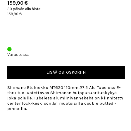
159,90 €
30 päivän alin hinta:
159,90 €
Varastossa
LISÄÄ OSTOSKORIIN
Shimano Etukiekko MT620 110mm 27.5 Alu Tubeless E-
thru tuo luotettavaa Shimanon huippusuorituskykyä
joka polulle. Tubeless alumiinivannekehä on kiinnitetty
center lock-keskiöön J:n muotoisilla double butted -
pinnoilla.