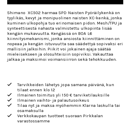
Shimano XC502 harmaa SPD Naisten Pyöräilykenkä on
tyylikäs, kevyt ja monipuolinen naisten XC-kenkä, jonka
kuminen ulkopohja tuo erinomaisen pidon. Mesh/TPU ja
synteettisestä nahasta valmistettu ulkopinta lisää
kengän mukavuutta. Kengässä on BOA L6
kiinnitysmekanismi, jonka ansiosta kiinnittäminen on
nopeaa ja kengän istuvuutta saa säädettyä sopivaksi eri
mallisiin jalkoihin. Piikit voi jokainen ajaja säätää
mieleisekseen ja olosuhteisiin sopiviksi. Vakauttaa
jalkaa ja maksimoi voimansiirron sekä tehokkuuden.
Tarvikkeiden lähetys jopa samana päivänä, kun
tilaat ennen klo 12
Ilmainen toimitus yli 150 € tarviketilauksille
Ilmainen vaihto- ja palautusoikeus
Tilaa nyt ja maksa myöhemmin Klarna laskulla tai
osamaksulla
Verkkokaupan tuotteet suoraan Pirkkalan
varastossamme