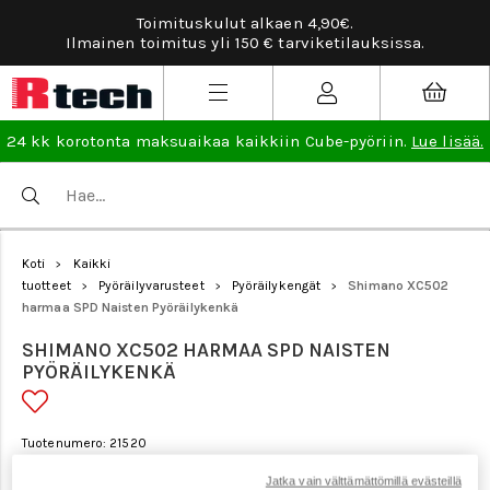
90€.
Tarviketilauksissa ilmainen vaihto- ja p
etilauksissa.
lisää
.
24 kk korotonta maksuaikaa kaikkiin Cube-pyöriin.
Lue lisää.
Koti
Kaikki
>
tuotteet
Pyöräilyvarusteet
Pyöräilykengät
Shimano XC502
>
>
>
harmaa SPD Naisten Pyöräilykenkä
SHIMANO XC502 HARMAA SPD NAISTEN
PYÖRÄILYKENKÄ
Tuotenumero: 21520
Jatka vain välttämättömillä evästeillä