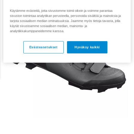
Käytämme evästeitä, jotta sivustomme toimii oikein ja voimme parantaa
sivuston toimintaa analytiikan perusteella, personoida sisältöä ja mainoksia ja
tarjota sosiaalisen median ominaisuuksia. Jaamme myös tietoja tavasta, jolla
käytät sivustoamme sosiaalisen median, mainonta- ja
analytiikkakumppaneidemme kanssa.
Evästeasetukset
Hyväksy kaikki