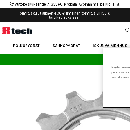
Autokeskuksentie 7, 33960, Pirkkala
. Avoinna ma-pe klo 11-18.
Toimituskulut alkaen 4,90 €. Ilmainen toimitus yli 150 €
tarviketilauksissa.
POLKUPYÖRÄT
SÄHKÖPYÖRÄT
ISKUNVAIMENNUS
24 
Käytämme eväs
personoida si
sivustoamme 