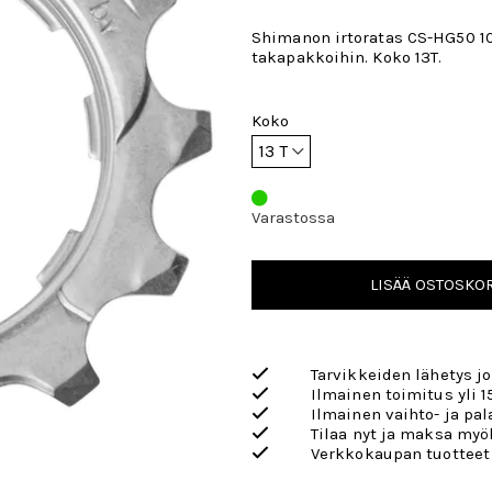
Shimanon irtoratas CS-HG50 10
takapakkoihin. Koko 13T.
Koko
Varastossa
LISÄÄ OSTOSKOR
Tarvikkeiden lähetys j
Ilmainen toimitus yli 1
Ilmainen vaihto- ja pa
Tilaa nyt ja maksa my
Verkkokaupan tuotteet