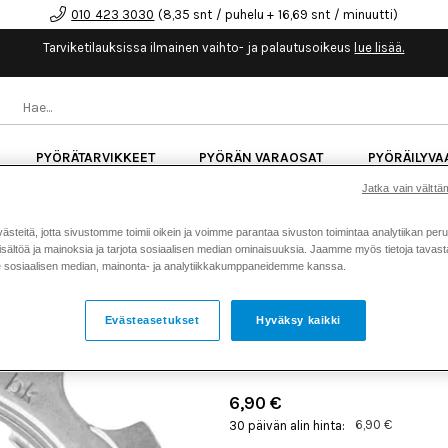
010 423 3030
(8,35 snt / puhelu + 16,69 snt / minuutti)
Tarviketilauksissa ilmainen vaihto- ja palautusoikeus
lue lisää.
PYÖRÄTARVIKKEET
PYÖRÄN VARAOSAT
PYÖRÄILYVA
Jatka vain välttäm
kk korotonta maksuaikaa kaikkiin Cube-pyöriin.
Lue li
teitä, jotta sivustomme toimii oikein ja voimme parantaa sivuston toimintaa analytiikan peru
sältöä ja mainoksia ja tarjota sosiaalisen median ominaisuuksia. Jaamme myös tietoja tavasta,
sosiaalisen median, mainonta- ja analytiikkakumppaneidemme kanssa.
Koti
Kaikki tuotteet
Pyörän v
>
>
SHIMANO IRTORATAS CS-H
Evästeasetukset
Hyväksy kaikki
Tuotenumero: 23085
6,90 €
6,90 €
30 päivän alin hinta: