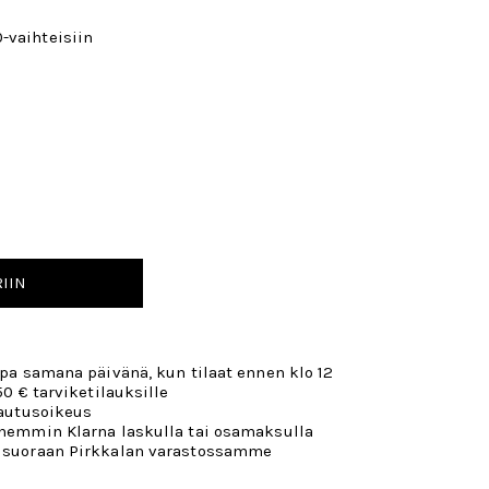
-vaihteisiin
IIN
opa samana päivänä, kun tilaat ennen klo 12
50 € tarviketilauksille
lautusoikeus
öhemmin Klarna laskulla tai osamaksulla
 suoraan Pirkkalan varastossamme