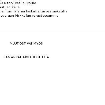
50 € tarviketilauksille
lautusoikeus
öhemmin Klarna laskulla tai osamaksulla
 suoraan Pirkkalan varastossamme
MUUT OSTIVAT MYÖS
SAMANKALTAISIA TUOTTEITA