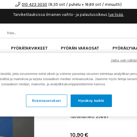
010 423 3030
(8,35 snt / puhelu + 16,69 snt / minuutti)
Tarviketilauksissa ilmainen vaihto- ja palautusoikeus
lue lisää.
PYÖRÄTARVIKKEET
PYÖRÄN VARAOSAT
PYÖRÄILYVA
Jatka vain välttäm
kk korotonta maksuaikaa kaikkiin Cube-pyöriin.
Lue li
teitä, jotta sivustomme toimii oikein ja voimme parantaa sivuston toimintaa analytiikan peru
sältöä ja mainoksia ja tarjota sosiaalisen median ominaisuuksia. Jaamme myös tietoja tavasta,
Koti
Kaikki tuotteet
Pyörän v
>
>
sosiaalisen median, mainonta- ja analytiikkakumppaneidemme kanssa.
sisärengas
SCHWALBE SV19A 29/28/
Evästeasetukset
Hyväksy kaikki
LIGHT PRESTA 40MM SIS
Tuotenumero: 20687
10,90 €