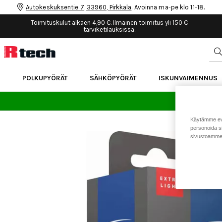
Autokeskuksentie 7, 33960, Pirkkala
. Avoinna ma-pe klo 11-18.
Toimituskulut alkaen 4,90 €. Ilmainen toimitus yli 150 €
tarviketilauksissa.
POLKUPYÖRÄT
SÄHKÖPYÖRÄT
ISKUNVAIMENNUS
24 
Käytämme eväs
personoida si
sivustoamme 