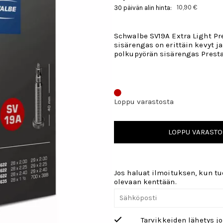
10,90 €
30 päivän alin hinta:
Schwalbe SV19A Extra Light P
sisärengas on erittäin kevyt j
polkupyörän sisärengas Presta -
Loppu varastosta
LOPPU VARASTO
Jos haluat ilmoituksen, kun tuo
olevaan kenttään.
Tarvikkeiden lähetys j