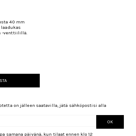
resta 40 mm
a laadukas
venttiilillä.
STA
tetta on jälleen saatavilla, jätä sähköpostisi alla
OK
opa samana päivänä, kun tilaat ennen klo 12