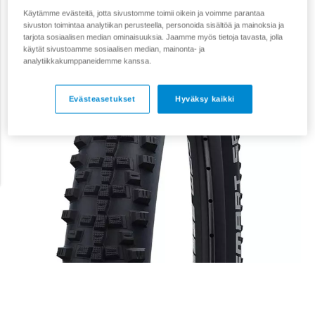
Käytämme evästeitä, jotta sivustomme toimii oikein ja voimme parantaa
sivuston toimintaa analytiikan perusteella, personoida sisältöä ja mainoksia ja
tarjota sosiaalisen median ominaisuuksia. Jaamme myös tietoja tavasta, jolla
käytät sivustoamme sosiaalisen median, mainonta- ja
analytiikkakumppaneidemme kanssa.
Evästeasetukset
Hyväksy kaikki