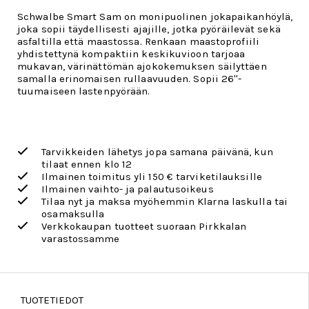
Schwalbe Smart Sam on monipuolinen jokapaikanhöylä,
joka sopii täydellisesti ajajille, jotka pyöräilevät sekä
asfaltilla että maastossa. Renkaan maastoprofiili
yhdistettynä kompaktiin keskikuvioon tarjoaa
mukavan, värinättömän ajokokemuksen säilyttäen
samalla erinomaisen rullaavuuden. Sopii 26''-
tuumaiseen lastenpyörään.
Tarvikkeiden lähetys jopa samana päivänä, kun
tilaat ennen klo 12
Ilmainen toimitus yli 150 € tarviketilauksille
Ilmainen vaihto- ja palautusoikeus
Tilaa nyt ja maksa myöhemmin Klarna laskulla tai
osamaksulla
Verkkokaupan tuotteet suoraan Pirkkalan
varastossamme
TUOTETIEDOT