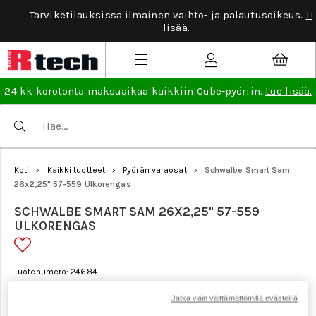
Tarviketilauksissa ilmainen vaihto- ja palautusoikeus.
Lue
lisää
.
24 kk korotonta maksuaikaa kaikkiin Cube-pyöriin.
Lue lisää.
Koti
Kaikki tuotteet
Pyörän varaosat
Schwalbe Smart Sam
>
>
>
26x2,25" 57-559 Ulkorengas
SCHWALBE SMART SAM 26X2,25" 57-559
ULKORENGAS
Tuotenumero: 24684
Jatka vain välttämättömillä evästeillä