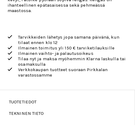
ihanteellinen epätasaisessa sekä pehmeässä
maastossa.
Tarvikkeiden lähetys jopa samana päivänä, kun
tilaat ennen klo 12
Ilmainen toimitus yli 150 € tarviketilauksille
Ilmainen vaihto- ja palautusoikeus
Tilaa nyt ja maksa myöhemmin Klarna laskulla tai
osamaksulla
Verkkokaupan tuotteet suoraan Pirkkalan
varastossamme
TUOTETIEDOT
TEKNINEN TIETO