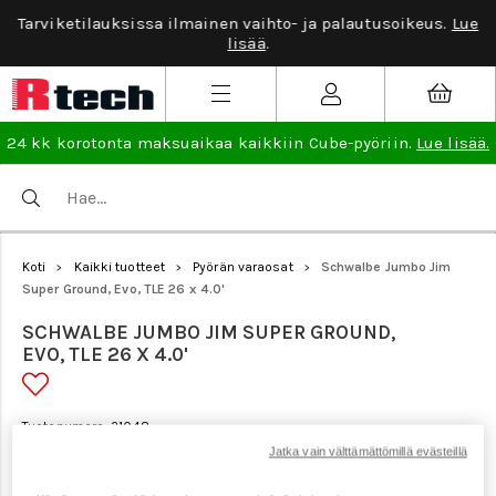
Tarviketilauksissa ilmainen vaihto- ja palautusoikeus.
Lue
lisää
.
24 kk korotonta maksuaikaa kaikkiin Cube-pyöriin.
Lue lisää.
Koti
Kaikki tuotteet
Pyörän varaosat
Schwalbe Jumbo Jim
>
>
>
Super Ground, Evo, TLE 26 x 4.0'
SCHWALBE JUMBO JIM SUPER GROUND,
EVO, TLE 26 X 4.0'
Tuotenumero: 21048
Jatka vain välttämättömillä evästeillä