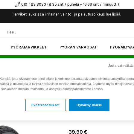
010 423 3030
(8,35 snt / puhelu + 16,69 snt / minuutti)
Tarviketilauksissa ilmainen vaihto- ja palautusoikeus
lue lisää.
PYÖRÄTARVIKKEET
PYÖRÄN VARAOSAT
PYÖRÄILYVA
kk korotonta maksuaikaa kaikkiin Cube-pyöriin.
Lue li
Jatka vain välttäm
teitä, jotta sivustomme toimii oikein ja voimme parantaa sivuston toimintaa analytiikan peru
Koti
Kaikki tuotteet
Pyörän v
>
>
sältöä ja mainoksia ja tarjota sosiaalisen median ominaisuuksia. Jaamme myös tietoja tavasta,
ulkorengas
sosiaalisen median, mainonta- ja analytiikkakumppaneidemme kanssa.
SCHWALBE G-ONE 28' 40
PERF RG, FOLD ULKOREN
Evästeasetukset
Hyväksy kaikki
Tuotenumero: 19522
39,90 €