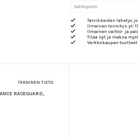
Tarvikkeiden lähetys j
Ilmainen toimitus yli 1
Ilmainen vaihto- ja pa
Tilaa nyt ja maksa my
Verkkokaupan tuotteet
TEKNINEN TIETO
MANCE RACEGUARD,