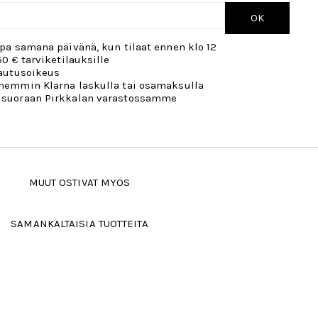
OK
opa samana päivänä, kun tilaat ennen klo 12
50 € tarviketilauksille
lautusoikeus
öhemmin Klarna laskulla tai osamaksulla
 suoraan Pirkkalan varastossamme
MUUT OSTIVAT MYÖS
SAMANKALTAISIA TUOTTEITA