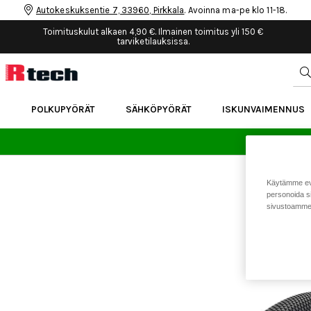
Autokeskuksentie 7, 33960, Pirkkala
. Avoinna ma-pe klo 11-18.
Toimituskulut alkaen 4,90 €. Ilmainen toimitus yli 150 €
tarviketilauksissa.
POLKUPYÖRÄT
SÄHKÖPYÖRÄT
ISKUNVAIMENNUS
24 
Käytämme eväs
personoida si
sivustoamme 