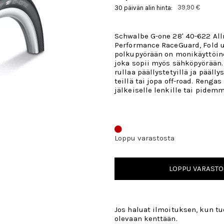
39,90 €
30 päivän alin hinta:
Schwalbe G-one 28' 40-622 Al
Performance RaceGuard, Fold 
polkupyörään on monikäyttöin
joka sopii myös sähköpyörään.
rullaa päällystetyillä ja pääll
teillä tai jopa off-road. Rengas
jälkeiselle lenkille tai pidemm
Loppu varastosta
LOPPU VARASTO
Jos haluat ilmoituksen, kun tuo
olevaan kenttään.