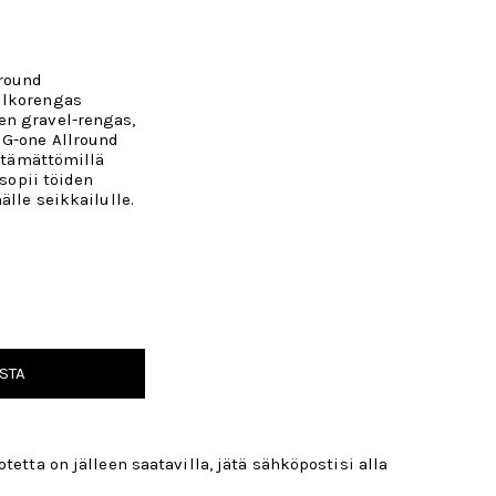
lround
ulkorengas
en gravel-rengas,
 G-one Allround
ystämättömillä
 sopii töiden
älle seikkailulle.
STA
tetta on jälleen saatavilla, jätä sähköpostisi alla