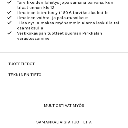
Tarvikkeiden lähetys jopa samana päivänä, kun
tilaat ennen klo 12
Ilmainen toimitus yli 150 € tarviketilauksille
Ilmainen vaihto- ja palautusoikeus
Tilaa nyt ja maksa myöhemmin Klarna laskulla tai
osamaksulla
Verkkokaupan tuotteet suoraan Pirkkalan
varastossamme
TUOTETIEDOT
TEKNINEN TIETO
MUUT OSTIVAT MYÖS
SAMANKALTAISIA TUOTTEITA