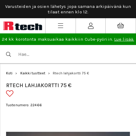
Varusteiden ja osien lähetys jopa samana arkipäivänä kun
tilaat ennen klo 12.
24 kk korotonta maksuaikaa kaikkiin Cube-pyöriin.
Lue lisää.
Koti
Kaikki tuotteet
Rtech lahjakortti 75 €
>
>
RTECH LAHJAKORTTI 75 €
Tuotenumero: 22466