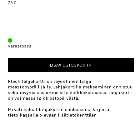
75 €
Varastossa
LISÄÄ OSTOSKORIIN
Rtech lahjakortti on täydellinen lahja
maastopyöräilijälle. Lahjakortilla maksaminen onnistuu
sekä myymälässämme että verkkokaupassa. Lahjakortti
on voimassa 12 kk ostopäivästä.
Mikäli haluat lahjakortin sähköisenä, kirjoita
tieto kassalla olevaan lisätietokenttään.