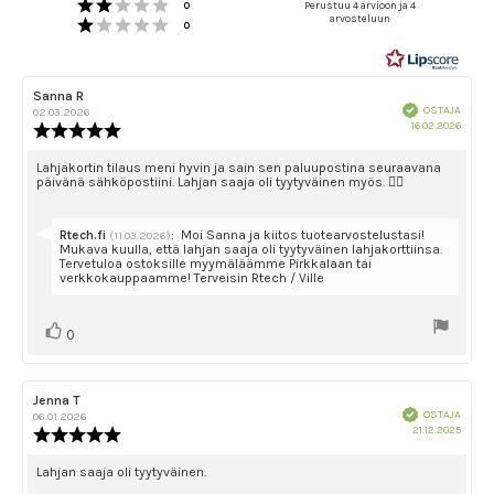
Arvio 2 5:sta tähdestä
4.8
Äänet
0
Perustuu 4 arvioon ja 4
Arvio 1 5:sta tähdestä
arvosteluun
5:sta
Äänet
0
tähdestä
Arvostelun
Sanna R
Arvostelun
Vahvistettu
kirjoittaja:
päivämäärä:
OSTAJA
02.03.2026
Ostok
16.02.2026
Arvostelun
päivä
luokitus:
5.0
Arvostelun
Lahjakortin tilaus meni hyvin ja sain sen paluupostina seuraavana
päivänä sähköpostiini. Lahjan saaja oli tyytyväinen myös. 👌🏼
5:sta
teksti:
tähdestä
Vastaa:
Rtech.fi
:
Moi Sanna ja kiitos tuotearvostelustasi!
(11.03.2026)
Mukava kuulla, että lahjan saaja oli tyytyväinen lahjakorttiinsa.
Tervetuloa ostoksille myymäläämme Pirkkalaan tai
verkkokauppaamme! Terveisin Rtech / Ville
Äänestä
Ääni(et)
0
ylöspäin
Arvostelun
Jenna T
Arvostelun
Vahvistettu
kirjoittaja:
päivämäärä:
OSTAJA
06.01.2026
Ostok
21.12.2025
Arvostelun
päivä
luokitus:
5.0
Arvostelun
Lahjan saaja oli tyytyväinen.
5:sta