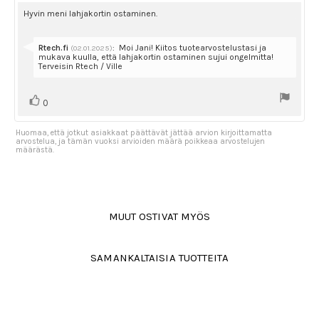
luokitus:
4.0
Arvostelun
Hyvin meni lahjakortin ostaminen.
5:sta
teksti:
tähdestä
Vastaa:
Rtech.fi
:
Moi Jani! Kiitos tuotearvostelustasi ja
(02.01.2025)
mukava kuulla, että lahjakortin ostaminen sujui ongelmitta!
Terveisin Rtech / Ville
Äänestä
Ääni(et)
0
ylöspäin
Huomaa, että jotkut asiakkaat päättävät jättää arvion kirjoittamatta
arvostelua, ja tämän vuoksi arvioiden määrä poikkeaa arvostelujen
määrästä.
MUUT OSTIVAT MYÖS
SAMANKALTAISIA TUOTTEITA