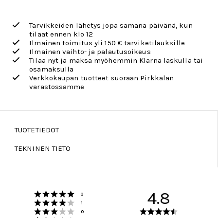
Tarvikkeiden lähetys jopa samana päivänä, kun
tilaat ennen klo 12
Ilmainen toimitus yli 150 € tarviketilauksille
Ilmainen vaihto- ja palautusoikeus
Tilaa nyt ja maksa myöhemmin Klarna laskulla tai
osamaksulla
Verkkokaupan tuotteet suoraan Pirkkalan
varastossamme
TUOTETIEDOT
TEKNINEN TIETO
Arvio 5 5:sta tähdestä
4.8
Äänet
3
Arvio 4 5:sta tähdestä
Äänet
1
Arvio 3 5:sta tähdestä
Arvio
Äänet
0