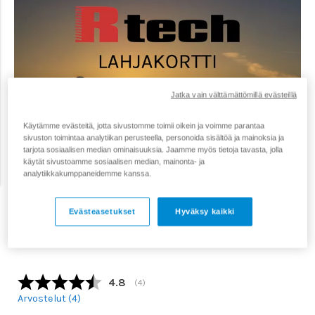
Jatka vain välttämättömillä evästeillä
Käytämme evästeitä, jotta sivustomme toimii oikein ja voimme parantaa
sivuston toimintaa analytiikan perusteella, personoida sisältöä ja mainoksia ja
tarjota sosiaalisen median ominaisuuksia. Jaamme myös tietoja tavasta, jolla
käytät sivustoamme sosiaalisen median, mainonta- ja
analytiikkakumppaneidemme kanssa.
Evästeasetukset
Hyväksy kaikki
Keskimääräinen luokitus:
4.8
(
äänet:
4
)
Arvostelut (
4
)