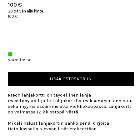
100 €
30 päivän alin hinta:
100 €
Varastossa
LISÄÄ OSTOSKORIIN
Rtech lahjakortti on täydellinen lahja
maastopyöräilijälle. Lahjakortilla maksaminen onnistuu
sekä myymälässämme että verkkokaupassa. Lahjakortti
on voimassa 12 kk ostopäivästä.
Mikäli haluat lahjakortin sähköisenä, kirjoita
tieto kassalla olevaan lisätietokenttään.