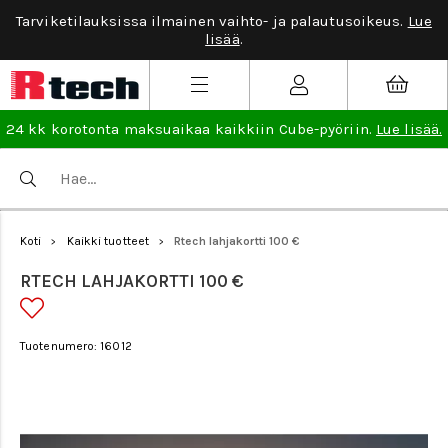
Tarviketilauksissa ilmainen vaihto- ja palautusoikeus.
Lue
lisää
.
24 kk korotonta maksuaikaa kaikkiin Cube-pyöriin.
Lue lisää.
Koti
Kaikki tuotteet
Rtech lahjakortti 100 €
>
>
RTECH LAHJAKORTTI 100 €
Tuotenumero: 16012