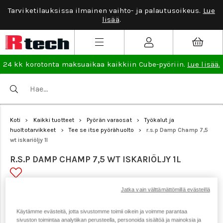
Tarviketilauksissa ilmainen vaihto- ja palautusoikeus.
Lue
lisää
.
24 kk korotonta maksuaikaa kaikkiin Cube-pyöriin.
Lue lisää.
Koti
Kaikki tuotteet
Pyörän varaosat
Työkalut ja
>
>
>
huoltotarvikkeet
Tee se itse pyörähuolto
r.s.p Damp Champ 7,5
>
>
wt iskariöljy 1l
R.S.P DAMP CHAMP 7,5 WT ISKARIÖLJY 1L
Jatka vain välttämättömillä evästeillä
Tuotenumero: 17121
Käytämme evästeitä, jotta sivustomme toimii oikein ja voimme parantaa
sivuston toimintaa analytiikan perusteella, personoida sisältöä ja mainoksia ja