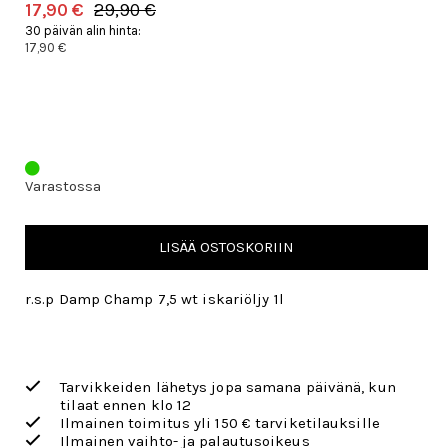
17,90 €
29,90 €
30 päivän alin hinta:
17,90 €
Varastossa
LISÄÄ OSTOSKORIIN
r.s.p Damp Champ 7,5 wt iskariöljy 1l
Tarvikkeiden lähetys jopa samana päivänä, kun
tilaat ennen klo 12
Ilmainen toimitus yli 150 € tarviketilauksille
Ilmainen vaihto- ja palautusoikeus