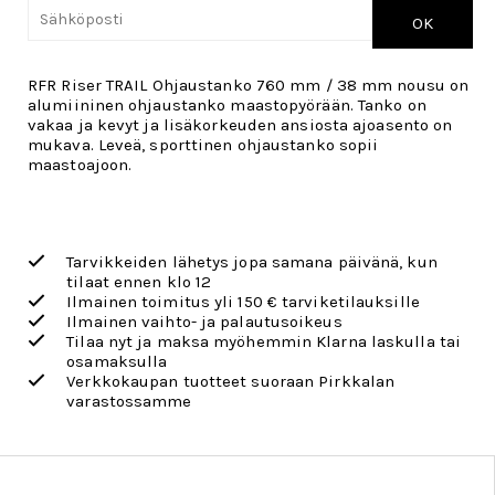
OK
RFR Riser TRAIL Ohjaustanko 760 mm / 38 mm nousu on
alumiininen ohjaustanko maastopyörään. Tanko on
vakaa ja kevyt ja lisäkorkeuden ansiosta ajoasento on
mukava. Leveä, sporttinen ohjaustanko sopii
maastoajoon.
Tarvikkeiden lähetys jopa samana päivänä, kun
tilaat ennen klo 12
Ilmainen toimitus yli 150 € tarviketilauksille
Ilmainen vaihto- ja palautusoikeus
Tilaa nyt ja maksa myöhemmin Klarna laskulla tai
osamaksulla
Verkkokaupan tuotteet suoraan Pirkkalan
varastossamme