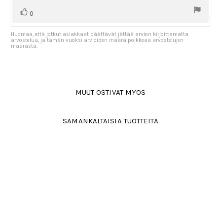
Äänestä
Ääni(et)
0
ylöspäin
Huomaa, että jotkut asiakkaat päättävät jättää arvion kirjoittamatta
arvostelua, ja tämän vuoksi arvioiden määrä poikkeaa arvostelujen
määrästä.
MUUT OSTIVAT MYÖS
SAMANKALTAISIA TUOTTEITA