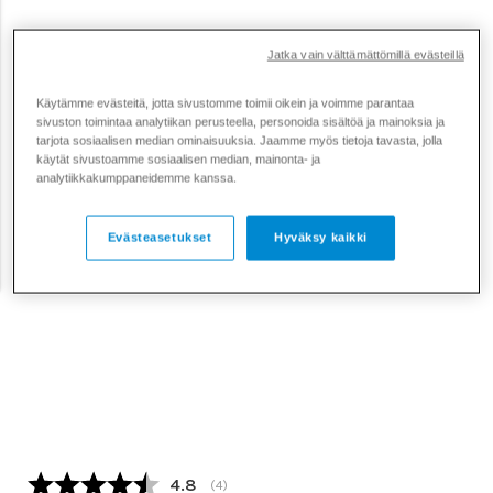
Jatka vain välttämättömillä evästeillä
Käytämme evästeitä, jotta sivustomme toimii oikein ja voimme parantaa
sivuston toimintaa analytiikan perusteella, personoida sisältöä ja mainoksia ja
tarjota sosiaalisen median ominaisuuksia. Jaamme myös tietoja tavasta, jolla
käytät sivustoamme sosiaalisen median, mainonta- ja
analytiikkakumppaneidemme kanssa.
Evästeasetukset
Hyväksy kaikki
Keskimääräinen luokitus:
4.8
(
äänet:
4
)