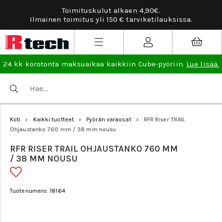
90€.
Tarviketilauksissa ilmainen vaihto- ja p
etilauksissa.
lisää
.
24 kk korotonta maksuaikaa kaikkiin Cube-pyöriin.
Lue lisää.
Koti
Kaikki tuotteet
Pyörän varaosat
RFR Riser TRAIL
>
>
>
Ohjaustanko 760 mm / 38 mm nousu
RFR RISER TRAIL OHJAUSTANKO 760 MM
/ 38 MM NOUSU
Tuotenumero: 18164