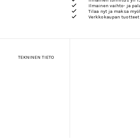
Ilmainen toimitus yli 1
Ilmainen vaihto- ja pa
Tilaa nyt ja maksa my
Verkkokaupan tuotteet
TEKNINEN TIETO