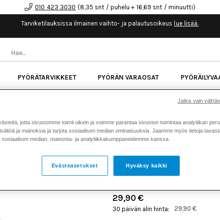
010 423 3030
(8,35 snt / puhelu + 16,69 snt / minuutti)
Tarviketilauksissa ilmainen vaihto- ja palautusoikeus
lue lisää.
PYÖRÄTARVIKKEET
PYÖRÄN VARAOSAT
PYÖRÄILYVA
kk korotonta maksuaikaa kaikkiin Cube-pyöriin.
Lue li
Jatka vain välttäm
teitä, jotta sivustomme toimii oikein ja voimme parantaa sivuston toimintaa analytiikan peru
sältöä ja mainoksia ja tarjota sosiaalisen median ominaisuuksia. Jaamme myös tietoja tavasta,
Koti
Kaikki tuotteet
Pyörätarv
>
>
sosiaalisen median, mainonta- ja analytiikkakumppaneidemme kanssa.
RFR PYÖRÄN U-LUKKO
Evästeasetukset
Hyväksy kaikki
Tuotenumero: 20793
29,90 €
29,90 €
30 päivän alin hinta: