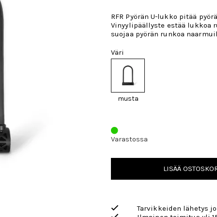
RFR Pyörän U-lukko pitää pyörä
Vinyylipäällyste estää lukkoa 
suojaa pyörän runkoa naarmui
Väri
musta
Varastossa
LISÄÄ OSTOSKOR
Tarvikkeiden lähetys j