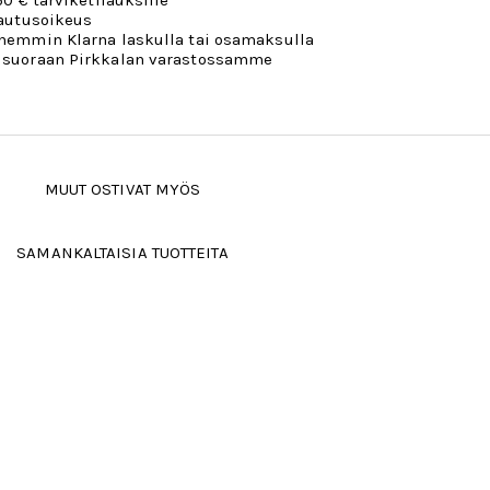
50 € tarviketilauksille
lautusoikeus
öhemmin Klarna laskulla tai osamaksulla
 suoraan Pirkkalan varastossamme
MUUT OSTIVAT MYÖS
SAMANKALTAISIA TUOTTEITA