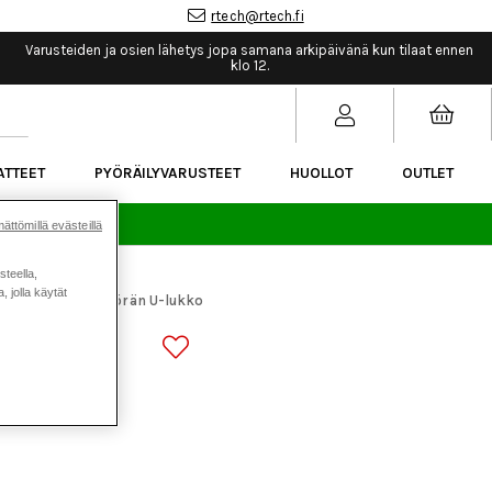
rtech@rtech.fi
Varusteiden ja osien lähetys jopa samana arkipäivänä kun tilaat ennen
klo 12.
ATTEET
PYÖRÄILYVARUSTEET
HUOLLOT
OUTLET
sää.
ättömillä evästeillä
steella,
 jolla käytät
ikkeet
RFR Pyörän U-lukko
>