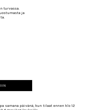
n turvassa.
ruostumasta ja
lta.
IIN
opa samana päivänä, kun tilaat ennen klo 12