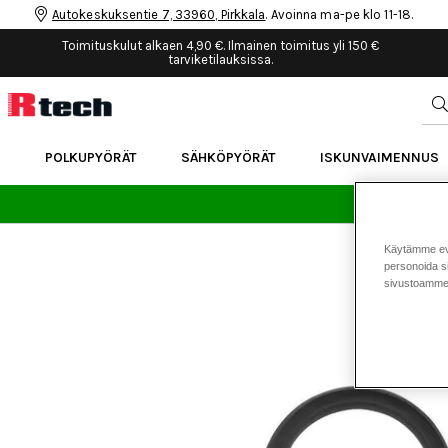
Autokeskuksentie 7, 33960, Pirkkala
. Avoinna ma-pe klo 11-18.
Toimituskulut alkaen 4,90 €. Ilmainen toimitus yli 150 €
tarviketilauksissa.
POLKUPYÖRÄT
SÄHKÖPYÖRÄT
ISKUNVAIMENNUS
24 
Käytämme eväs
personoida si
sivustoamme 