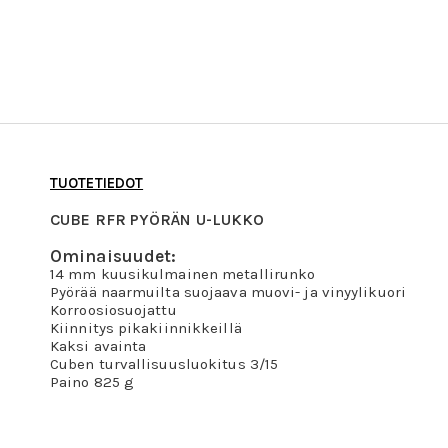
TUOTETIEDOT
CUBE RFR PYÖRÄN U-LUKKO
Ominaisuudet:
14 mm kuusikulmainen metallirunko
Pyörää naarmuilta suojaava muovi- ja vinyylikuori
Korroosiosuojattu
Kiinnitys pikakiinnikkeillä
Kaksi avainta
Cuben turvallisuusluokitus 3/15
Paino 825 g