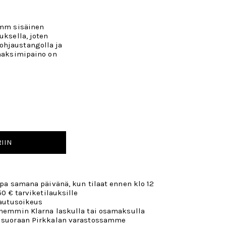
 mm sisäinen
uksella, joten
ohjaustangolla ja
 maksimipaino on
IIN
opa samana päivänä, kun tilaat ennen klo 12
50 € tarviketilauksille
lautusoikeus
öhemmin Klarna laskulla tai osamaksulla
 suoraan Pirkkalan varastossamme