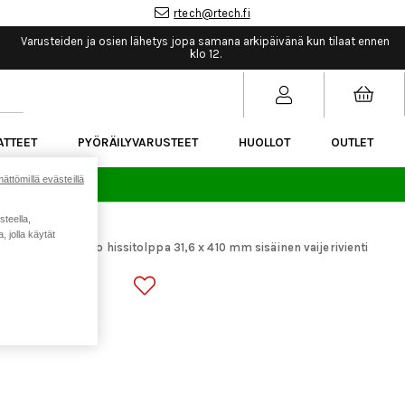
rtech@rtech.fi
Varusteiden ja osien lähetys jopa samana arkipäivänä kun tilaat ennen
klo 12.
ATTEET
PYÖRÄILYVARUSTEET
HUOLLOT
OUTLET
ättömillä evästeillä
sää.
steella,
 jolla käytät
araosat
RFR Pro hissitolppa 31,6 x 410 mm sisäinen vaijerivienti
>
6 X 410 MM