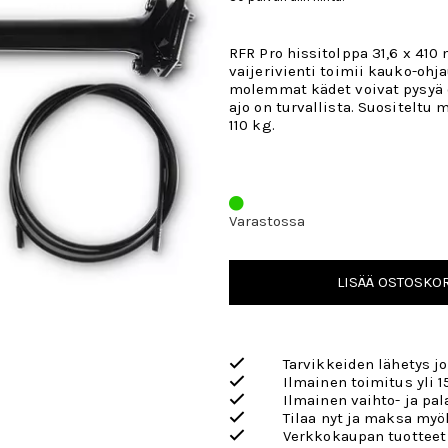
RFR Pro hissitolppa 31,6 x 410
vaijerivienti toimii kauko-ohja
molemmat kädet voivat pysyä 
ajo on turvallista. Suositeltu
110 kg.
Varastossa
LISÄÄ OSTOSKOR
Tarvikkeiden lähetys j
Ilmainen toimitus yli 1
Ilmainen vaihto- ja pa
Tilaa nyt ja maksa my
Verkkokaupan tuotteet