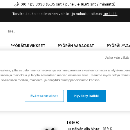
010 423 3030
(8,35 snt / puhelu + 16,69 snt / minuutti)
Tarviketilauksissa ilmainen vaihto- ja palautusoikeus
lue lisää.
PYÖRÄTARVIKKEET
PYÖRÄN VARAOSAT
PYÖRÄILYVA
Jatka vain välttäm
kk korotonta maksuaikaa kaikkiin Cube-pyöriin.
Lue li
teitä, jotta sivustomme toimii oikein ja voimme parantaa sivuston toimintaa analytiikan peru
sältöä ja mainoksia ja tarjota sosiaalisen median ominaisuuksia. Jaamme myös tietoja tavasta,
Koti
Kaikki tuotteet
Pyörän v
>
>
sosiaalisen median, mainonta- ja analytiikkakumppaneidemme kanssa.
RFR PRO HISSITOLPPA 31,
SISÄINEN VAIJERIVIENTI
Evästeasetukset
Hyväksy kaikki
Tuotenumero: 18622
199 €
199 €
30 päivän alin hinta: