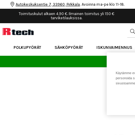
Autokeskuksentie 7, 33960, Pirkkala
. Avoinna ma-pe klo 11-18.
Toimituskulut alkaen 4,90 €. Ilmainen toimitus yli 150 €
tarviketilauksissa.
POLKUPYÖRÄT
SÄHKÖPYÖRÄT
ISKUNVAIMENNUS
24 
Käytämme eväs
personoida si
sivustoamme 