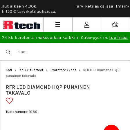
Tarviketilauksissa ilmainen vaihto- ja palautusoikeus.
Lue
lisää
.
24 kk korotonta maksuaikaa kaikkiin Cube-pyöriin.
Lue lisää.
Koti
Kaikki tuotteet
Pyörätarvikkeet
RFR LED Diamond HQP
>
>
>
punainen takavalo
RFR LED DIAMOND HQP PUNAINEN
TAKAVALO
Tuotenumero: 19891