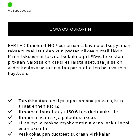
Varastossa
LISÄÄ OSTOSKORIIN
RFR LED Diamond HQP punainen takavalo polkupyörään
takaa turvallisuuden kun pyörän näkee pimeälläkin.
Kiinnitykseen ei tarvita työkaluja ja LED-valo kestää
pitkään. Valossa on kaksi erilaista asetusta ja se on
vedenkestävä sekä sisältää paristot ollen heti valmis
käyttöön.
Tarvikkeiden lähetys jopa samana päivänä, kun
tilaat ennen klo 12
Ilmainen toimitus yli 150 € tarviketilauksille
Ilmainen vaihto- ja palautusoikeus
Tilaa nyt ja maksa myöhemmin Klarna laskulla tai
osamaksulla
Verkkokaupan tuotteet suoraan Pirkkalan