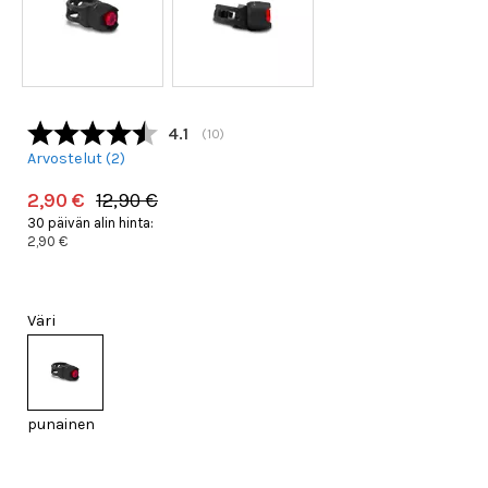
Keskimääräinen luokitus:
4.1
(
äänet:
10
)
Arvostelut (
2
)
2,90 €
12,90 €
30 päivän alin hinta:
2,90 €
Väri
punainen