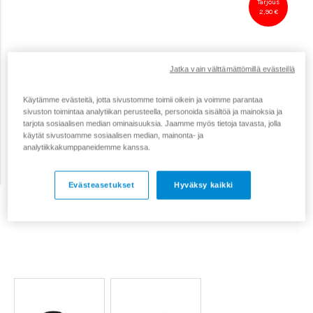
Tarjous
2,90 €
Jatka vain välttämättömillä evästeillä
Käytämme evästeitä, jotta sivustomme toimii oikein ja voimme parantaa
sivuston toimintaa analytiikan perusteella, personoida sisältöä ja mainoksia ja
tarjota sosiaalisen median ominaisuuksia. Jaamme myös tietoja tavasta, jolla
käytät sivustoamme sosiaalisen median, mainonta- ja
analytiikkakumppaneidemme kanssa.
Evästeasetukset
Hyväksy kaikki