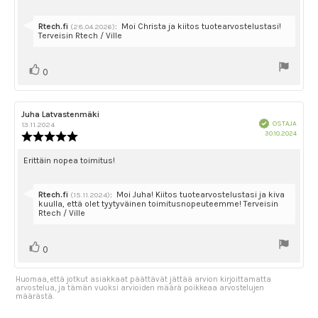
tähdestä
Vastaa:
Rtech.fi
:
Moi Christa ja kiitos tuotearvostelustasi!
(28.04.2026)
Terveisin Rtech / Ville
Äänestä
Ääni(et)
0
ylöspäin
Arvostelun
Juha Latvastenmäki
Arvostelun
Vahvistettu
kirjoittaja:
päivämäärä:
OSTAJA
13.11.2024
Ostok
30.10.2024
Arvostelun
päivä
luokitus:
5.0
Arvostelun
Erittäin nopea toimitus!
5:sta
teksti:
tähdestä
Vastaa:
Rtech.fi
:
Moi Juha! Kiitos tuotearvostelustasi ja kiva
(15.11.2024)
kuulla, että olet tyytyväinen toimitusnopeuteemme! Terveisin
Rtech / Ville
Äänestä
Ääni(et)
0
ylöspäin
Huomaa, että jotkut asiakkaat päättävät jättää arvion kirjoittamatta
arvostelua, ja tämän vuoksi arvioiden määrä poikkeaa arvostelujen
määrästä.