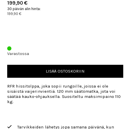
199,90 €
30 päivän alin hinta:
199,90 €
Varastossa
LISÄÄ OSTOSKORIIN
RFR hissitolppa, joka sopii rungoille, joissa ei ole
sisäistä vaijerinvientiä. 120 mm säätömatka, jota voi
säätää kauko-ohjauksella. Suositeltu maksimipaino 110
kg.
Tarvikkeiden lähetys jopa samana päivänä, kun