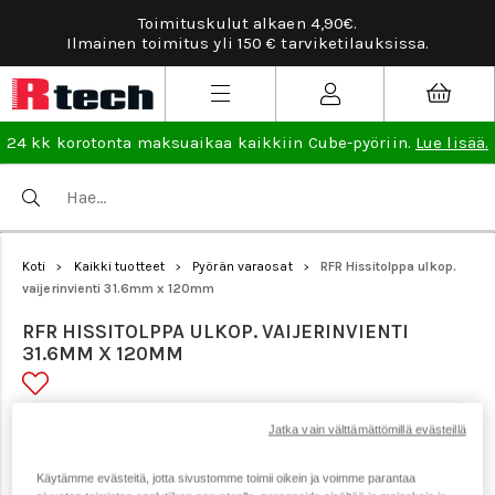
Toimituskulut alkaen 4,90€.
Ilmainen toimitus yli 150 € tarviketilauksissa.
24 kk korotonta maksuaikaa kaikkiin Cube-pyöriin.
Lue lisää.
Koti
Kaikki tuotteet
Pyörän varaosat
RFR Hissitolppa ulkop.
>
>
>
vaijerinvienti 31.6mm x 120mm
RFR HISSITOLPPA ULKOP. VAIJERINVIENTI
31.6MM X 120MM
Tuotenumero: 20674
Jatka vain välttämättömillä evästeillä
Käytämme evästeitä, jotta sivustomme toimii oikein ja voimme parantaa