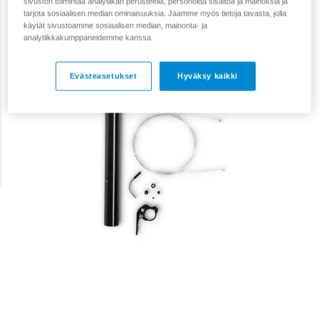
sivuston toimintaa analytiikan perusteella, personoida sisältöä ja mainoksia ja
tarjota sosiaalisen median ominaisuuksia. Jaamme myös tietoja tavasta, jolla
käytät sivustoamme sosiaalisen median, mainonta- ja
analytiikkakumppaneidemme kanssa.
Evästeasetukset
Hyväksy kaikki