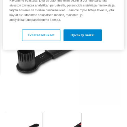
Käytämme evästeitä, jotta sivustomme toimii oikein ja voimme parantaa
sivuston toimintaa analytiikan perusteella, personoida sisältöä ja mainoksia ja
tarjota sosiaalisen median ominaisuuksia. Jaamme myös tietoja tavasta, jolla
käytät sivustoamme sosiaalisen median, mainonta- ja
analytiikkakumppaneidemme kanssa.
Evästeasetukset
Hyväksy kaikki