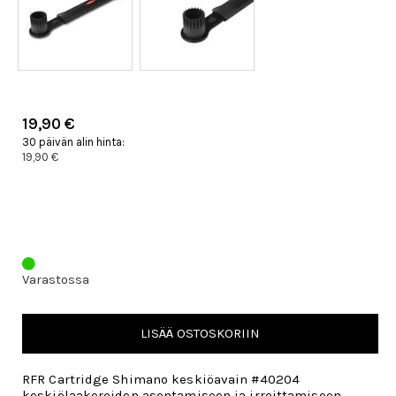
19,90 €
30 päivän alin hinta:
19,90 €
Varastossa
LISÄÄ OSTOSKORIIN
RFR Cartridge Shimano keskiöavain #40204
keskiölaakereiden asentamiseen ja irroittamiseen.