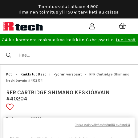
Toimituskulut alkaen 4,90€.
Ta
Ilmainen toimitus yli 150 € tarviketilauksissa.
24 kk korotonta maksuaikaa kaikkiin Cube-pyöriin.
Lue lisää.
Koti
Kaikki tuotteet
Pyörän varaosat
RFR Cartridge Shimano
>
>
>
keskiöavain #40204
RFR CARTRIDGE SHIMANO KESKIÖAVAIN
#40204
Tuotenumero: 22810
Jatka vain välttämättömillä evästeillä