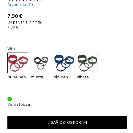
Arvostelut (
1
)
7,90 €
30 päivän alin hinta:
7,90 €
Väri
punainen
musta
sininen
vihreä
Varastossa
LISÄÄ OSTOSKORIIN