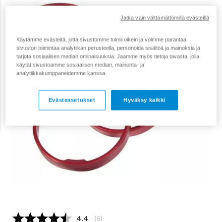
Jatka vain välttämättömillä evästeillä
Käytämme evästeitä, jotta sivustomme toimii oikein ja voimme parantaa
sivuston toimintaa analytiikan perusteella, personoida sisältöä ja mainoksia ja
tarjota sosiaalisen median ominaisuuksia. Jaamme myös tietoja tavasta, jolla
käytät sivustoamme sosiaalisen median, mainonta- ja
analytiikkakumppaneidemme kanssa.
Evästeasetukset
Hyväksy kaikki
Keskimääräinen luokitus:
4.4
(
äänet:
5
)