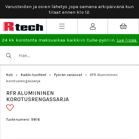
Varusteiden ja osien lähetys jopa samana arkipäivänä kun
tilaat ennen klo 12.
24 kk korotonta maksuaikaa kaikkiin Cube-pyöriin.
Lue lisää.
Koti
Kaikki tuotteet
Pyörän varaosat
RFR Alumiininen
>
>
>
korotusrengassarja
RFR ALUMIININEN
KOROTUSRENGASSARJA
Tuotenumero: 9816