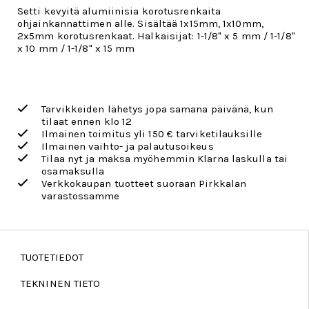
Setti kevyitä alumiinisia korotusrenkaita
ohjainkannattimen alle. Sisältää 1x15mm, 1x10mm,
2x5mm korotusrenkaat. Halkaisijat: 1-1/8" x 5 mm / 1-1/8"
x 10 mm / 1-1/8" x 15 mm
Tarvikkeiden lähetys jopa samana päivänä, kun
tilaat ennen klo 12
Ilmainen toimitus yli 150 € tarviketilauksille
Ilmainen vaihto- ja palautusoikeus
Tilaa nyt ja maksa myöhemmin Klarna laskulla tai
osamaksulla
Verkkokaupan tuotteet suoraan Pirkkalan
varastossamme
TUOTETIEDOT
TEKNINEN TIETO