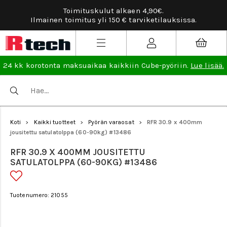
Toimituskulut alkaen 4,90€.
Ilmainen toimitus yli 150 € tarviketilauksissa.
24 kk korotonta maksuaikaa kaikkiin Cube-pyöriin.
Lue lisää.
Koti
Kaikki tuotteet
Pyörän varaosat
RFR 30.9 x 400mm
>
>
>
jousitettu satulatolppa (60-90kg) #13486
RFR 30.9 X 400MM JOUSITETTU
SATULATOLPPA (60-90KG) #13486
Tuotenumero: 21055