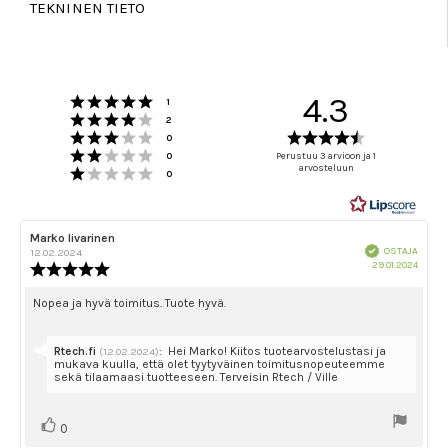
TEKNINEN TIETO
Arvio 5 5:sta tähdestä
4.3
Äänet
1
Arvio 4 5:sta tähdestä
Äänet
2
Arvio 3 5:sta tähdestä
Arvio
Äänet
0
Arvio 2 5:sta tähdestä
4.3
Äänet
0
Perustuu 3 arvioon ja 1
Arvio 1 5:sta tähdestä
arvosteluun
5:sta
Äänet
0
tähdestä
Arvostelun
Marko Iivarinen
Arvostelun
Vahvistettu
kirjoittaja:
päivämäärä:
OSTAJA
12.02.2024
Ostok
29.01.2024
Arvostelun
päivä
luokitus:
5.0
Arvostelun
Nopea ja hyvä toimitus. Tuote hyvä.
5:sta
teksti:
tähdestä
Vastaa:
Rtech.fi
:
Hei Marko! Kiitos tuotearvostelustasi ja
(12.02.2024)
mukava kuulla, että olet tyytyväinen toimitusnopeuteemme
sekä tilaamaasi tuotteeseen. Terveisin Rtech / Ville
Äänestä
Ääni(et)
0
ylöspäin