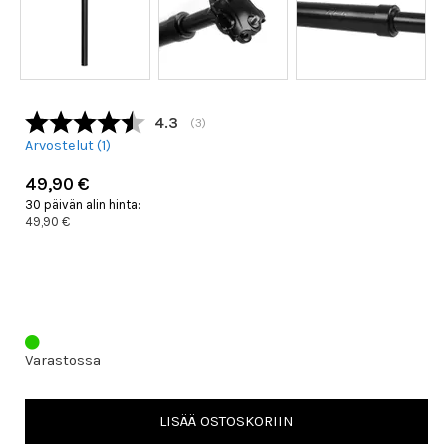
Keskimääräinen luokitus:
4.3
(
äänet:
3
)
Arvostelut (
1
)
49,90 €
30 päivän alin hinta:
49,90 €
Varastossa
LISÄÄ OSTOSKORIIN