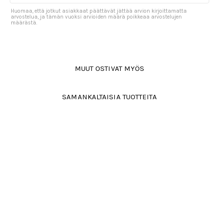
Huomaa, että jotkut asiakkaat päättävät jättää arvion kirjoittamatta
arvostelua, ja tämän vuoksi arvioiden määrä poikkeaa arvostelujen
määrästä.
MUUT OSTIVAT MYÖS
SAMANKALTAISIA TUOTTEITA