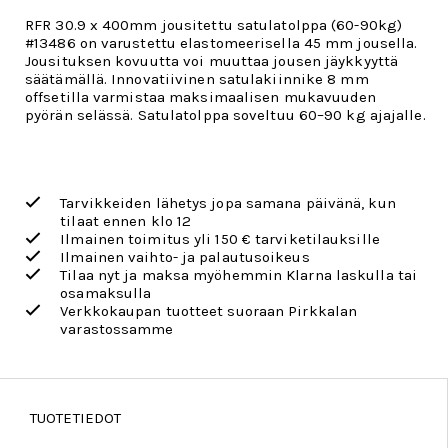
RFR 30.9 x 400mm jousitettu satulatolppa (60-90kg)
#13486 on varustettu elastomeerisella 45 mm jousella.
Jousituksen kovuutta voi muuttaa jousen jäykkyyttä
säätämällä. Innovatiivinen satulakiinnike 8 mm
offsetilla varmistaa maksimaalisen mukavuuden
pyörän selässä. Satulatolppa soveltuu 60–90 kg ajajalle.
Tarvikkeiden lähetys jopa samana päivänä, kun
tilaat ennen klo 12
Ilmainen toimitus yli 150 € tarviketilauksille
Ilmainen vaihto- ja palautusoikeus
Tilaa nyt ja maksa myöhemmin Klarna laskulla tai
osamaksulla
Verkkokaupan tuotteet suoraan Pirkkalan
varastossamme
TUOTETIEDOT