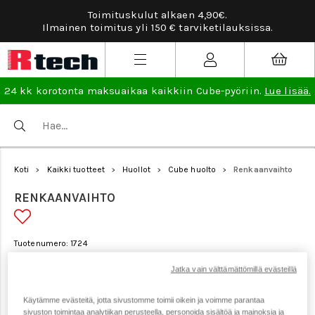
Toimituskulut alkaen 4,90€.
Ilmainen toimitus yli 150 € tarviketilauksissa.
24 kk korotonta maksuaikaa kaikkiin Cube-pyöriin.
Lue lisää.
Koti
Kaikki tuotteet
Huollot
Cube huolto
Renkaanvaihto
>
>
>
>
RENKAANVAIHTO
Tuotenumero: 1724
Jatka vain välttämättömillä evästeillä
Käytämme evästeitä, jotta sivustomme toimii oikein ja voimme parantaa
sivuston toimintaa analytiikan perusteella, personoida sisältöä ja mainoksia ja