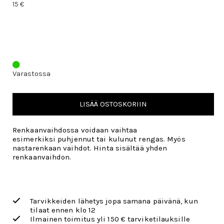
15 €
Varastossa
LISÄÄ OSTOSKORIIN
Renkaanvaihdossa voidaan vaihtaa
esimerkiksi puhjennut tai kulunut rengas. Myös
nastarenkaan vaihdot. Hinta sisältää yhden
renkaanvaihdon.
Tarvikkeiden lähetys jopa samana päivänä, kun
tilaat ennen klo 12
Ilmainen toimitus yli 150 € tarviketilauksille