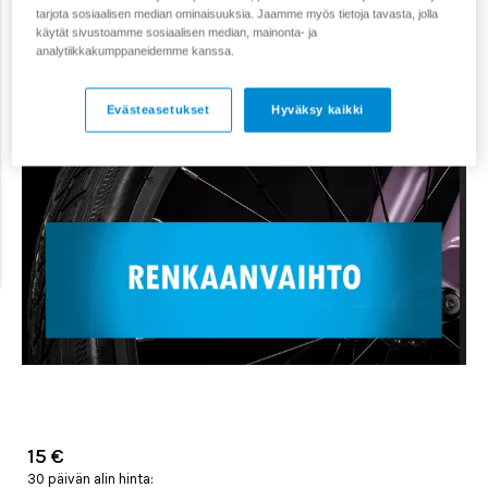
tarjota sosiaalisen median ominaisuuksia. Jaamme myös tietoja tavasta, jolla
käytät sivustoamme sosiaalisen median, mainonta- ja
analytiikkakumppaneidemme kanssa.
Evästeasetukset
Hyväksy kaikki
15 €
30 päivän alin hinta: